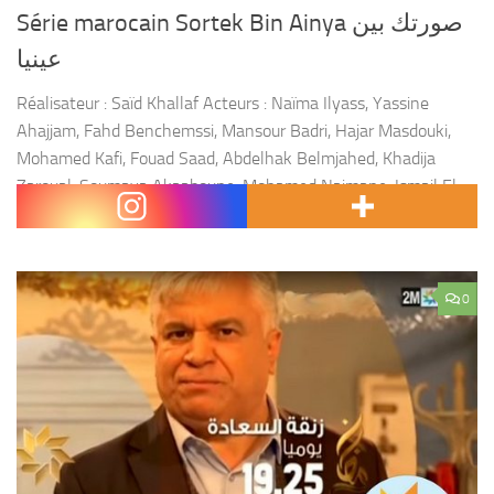
Série marocain Sortek Bin Ainya ﺻﻮﺭﺗﻚ ﺑﻴﻦ
ﻋﻴﻨﻴﺎ
Réalisateur : Saïd Khallaf Acteurs : Naïma Ilyass, Yassine
Ahajjam, Fahd Benchemssi, Mansour Badri, Hajar Masdouki,
Mohamed Kafi, Fouad Saad, Abdelhak Belmjahed, Khadija
Zaroual, Soumaya Akaaboune, Mohamed Naimane, Ismail El
Fallahi, Farida Bouazzaoui et...
0