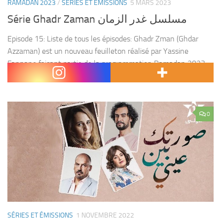
RAMADAN 2023
/
SÉRIES ET ÉMISSIONS
5 MARS 2023
Série Ghadr Zaman مسلسل غدر الزمان
Episode 15: Liste de tous les épisodes: Ghadr Zman (Ghdar
Azzaman) est un nouveau feuilleton réalisé par Yassine
Fannane faisant partie de la programmation Ramadan 2023.
Acteurs : Mouna Fettou, Saad Mouafak, Salwa Zahrane,...
0
SÉRIES ET ÉMISSIONS
1 NOVEMBRE 2022