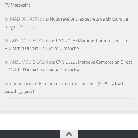
TV Marocaine
MALIKA NASRI
dans
Nous révélons les secrets de six tours de
magie célèbres
ANSUMOU BILALI
dans
CAN 2025 : Maroc vs Comores en Direct
– Match d’Ouverture Live ce Dimanche
ANSUMOU BILALI
dans
CAN 2025 : Maroc vs Comores en Direct
– Match d’Ouverture Live ce Dimanche
Chennani
dans
Film marocain La marchandise (Sel3a) الفيلم
المغربي السلعة