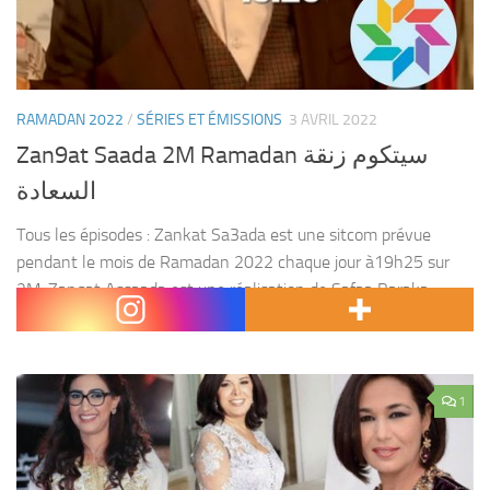
RAMADAN 2022
/
SÉRIES ET ÉMISSIONS
3 AVRIL 2022
Zan9at Saada 2M Ramadan سيتكوم زنقة
السعادة
Tous les épisodes : Zankat Sa3ada est une sitcom prévue
pendant le mois de Ramadan 2022 chaque jour à19h25 sur
2M. Zanqat Assaada est une réalisation de Safaa Baraka,
production de Soread 2M, et...
1