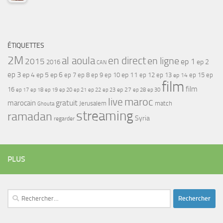
ÉTIQUETTES
2M
al aoula
en direct
en ligne
2015
ep 1
ep 2
2016
CAN
ep 3
ep 4
ep 5
ep 6
ep 7
ep 11
ep 8
ep 9
ep 10
ep 12
ep 13
ep 15
ep
ep 14
film
film
16
ep 17
ep 21
ep 27
ep 18
ep 19
ep 20
ep 22
ep 23
ep 28
ep 30
maroc
live
gratuit
marocain
Jerusalem
match
Ghouta
streaming
ramadan
Syria
regarder
PLUS
Rechercher :