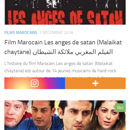
FILMS MAROCAINS
1 DÉCEMBRE 2018
Film Marocain Les anges de satan (Malaikat
chaytane) الفيلم المغربي ملائكة الشيطان
L’histoire du film Marocain Les anges de satan (Malaikat
chaytane) est autour de 14 jeunes musiciens de hard-rock
arrêtés par la police et condamnés par la justice à des peines
allant de trois mois...
0