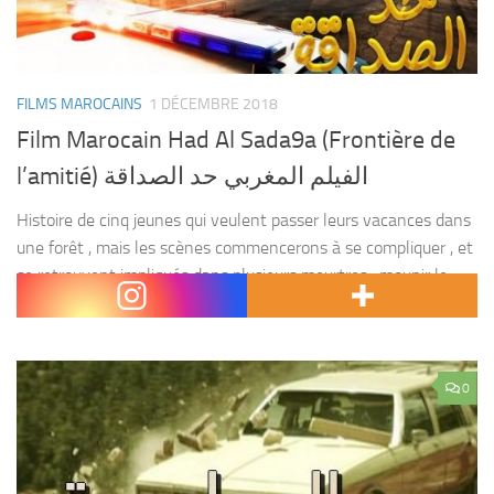
FILMS MAROCAINS
1 DÉCEMBRE 2018
Film Marocain Had Al Sada9a (Frontière de
l’amitié) الفيلم المغربي حد الصداقة
Histoire de cinq jeunes qui veulent passer leurs vacances dans
une forêt , mais les scènes commencerons à se compliquer , et
se retrouvent impliqués dans plusieurs meurtres , mounir le
seule survivant raconte...
0