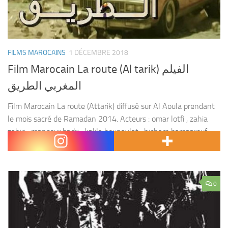
FILMS MAROCAINS
1 DÉCEMBRE 2018
Film Marocain La route (Al tarik) الفيلم
المغربي الطريق
Film Marocain La route (Attarik) diffusé sur Al Aoula prendant
le mois sacré de Ramadan 2014. Acteurs : omar lotfi , zahia
zahiri , mansour badri , kalila bounaylat , hicham bamaarouf ,
hamid...
0