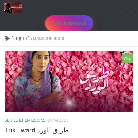
Skip to content
Suivez-nous
ÉTIQUETÉ :
MANSOUR BADRI
0
SÉRIES ET ÉMISSIONS
8 MAI 2023
Trik Lward طريق الورد