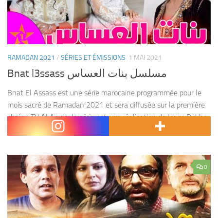
RAMADAN 2021
/
SÉRIES ET ÉMISSIONS
1 MAI 2021
Bnat l3ssass مسلسل بنات العساس
Bnat El Assass est une série marocaine programmée pour le
mois sacré de Ramadan 2021 et sera diffusée sur la première
chaine TV Al Aoula. la série est une réalisation de Idriss Rokhe,
composée...
0