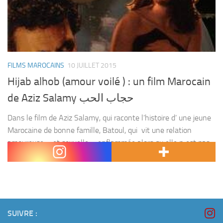
FILMS MAROCAINS
10 JUILLET 2015
Hijab alhob (amour voilé ) : un film Marocain
de Aziz Salamy حجاب الحب
Dans le film de Aziz Salamy, qui raconte l’histoire d’ une jeune
Marocaine de bonne famille, Batoul, qui vit une relation
amoureuse – et sexuelle – enflammée alors qu elle n est pas
mariée....
SUIVRE :