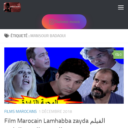
Skip to content
Suivez-nous
ÉTIQUETÉ :
MANSOUR BADAOUI
0
FILMS MAROCAINS
1 DÉCEMBRE 2018
Film Marocain Lamhabba zayda الفيلم