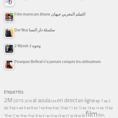
Film marocain Jihane الفيلم المغربي جيهان
Dar Nsa سلسلة دار النسا
2 Wjouh 2 وجوه
Pourquoi BeReal n’a jamais conquis les utilisateurs
ÉTIQUETTES
2M
al aoula
en direct
en ligne
2015
ep 1
ep 2
2016
CAN
ep 3
ep 4
ep 5
ep 6
ep 7
ep 11
ep 8
ep 9
ep 10
ep 12
ep 13
ep 15
ep
ep 14
film
film
16
ep 17
ep 21
ep 27
ep 18
ep 19
ep 20
ep 22
ep 23
ep 28
ep 30