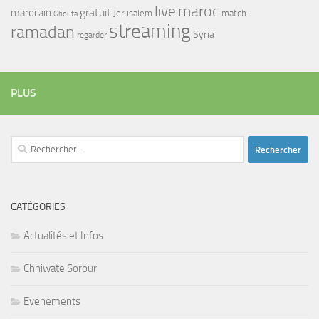
maroc
live
gratuit
marocain
Jerusalem
match
Ghouta
streaming
ramadan
Syria
regarder
PLUS
Rechercher :
CATÉGORIES
Actualités et Infos
Chhiwate Sorour
Evenements