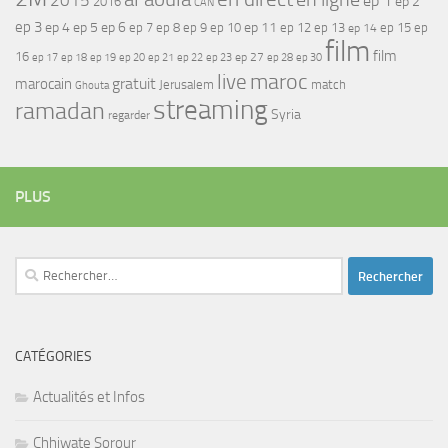
2015
ep 1
ep 2
2016
CAN
ep 3
ep 4
ep 5
ep 6
ep 7
ep 11
ep 8
ep 9
ep 10
ep 12
ep 13
ep 15
ep
ep 14
film
film
16
ep 17
ep 21
ep 27
ep 18
ep 19
ep 20
ep 22
ep 23
ep 28
ep 30
maroc
live
gratuit
marocain
Jerusalem
match
Ghouta
streaming
ramadan
Syria
regarder
PLUS
Rechercher :
CATÉGORIES
Actualités et Infos
Chhiwate Sorour