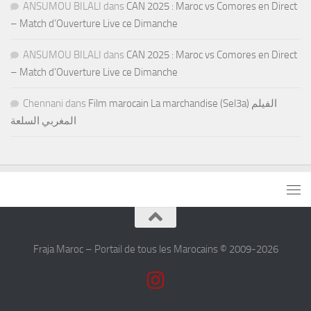
ANSUMOU BILALI
dans
CAN 2025 : Maroc vs Comores en Direct
– Match d’Ouverture Live ce Dimanche
ANSUMOU BILALI
dans
CAN 2025 : Maroc vs Comores en Direct
– Match d’Ouverture Live ce Dimanche
Chennani
dans
Film marocain La marchandise (Sel3a) الفيلم
المغربي السلعة
Fraja Maroc – Portail de tous les Marocains © 2009-2026