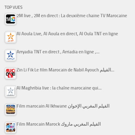
TOP VUES
2M live , 2M en direct : La deuxième chaine TV Marocaine
Al Aoula Live, Al Aoula en direct, Al Oula TNT en ligne
Arryadia TNT en direct , Arriadia en ligne ,…
Zin Li Fik Le film Marocain de Nabil Ayouch الفيلم…
Al Maghribia live : la chaîne marocaine qui…
Film marocain Al Ikhwane الفيلم المغربي الإخوان
Film Marocain Marock الفيلم المغربي ماروك