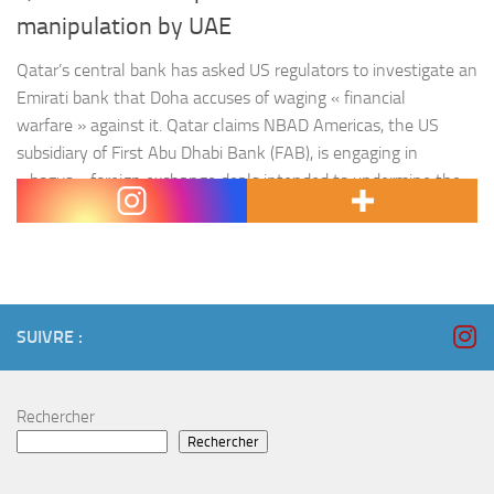
manipulation by UAE
Qatar’s central bank has asked US regulators to investigate an
Emirati bank that Doha accuses of waging « financial
warfare » against it. Qatar claims NBAD Americas, the US
subsidiary of First Abu Dhabi Bank (FAB), is engaging in
« bogus » foreign exchange deals intended to undermine the
Qatari riyal and harm its economy. FAB is the largest…
SUIVRE :
Rechercher
Rechercher