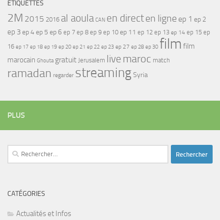
ÉTIQUETTES
2M
al aoula
en direct
en ligne
2015
ep 1
ep 2
2016
CAN
ep 3
ep 4
ep 5
ep 6
ep 7
ep 11
ep 8
ep 9
ep 10
ep 12
ep 13
ep 15
ep
ep 14
film
film
16
ep 17
ep 21
ep 27
ep 18
ep 19
ep 20
ep 22
ep 23
ep 28
ep 30
maroc
live
gratuit
marocain
Jerusalem
match
Ghouta
streaming
ramadan
Syria
regarder
PLUS
Rechercher :
CATÉGORIES
Actualités et Infos