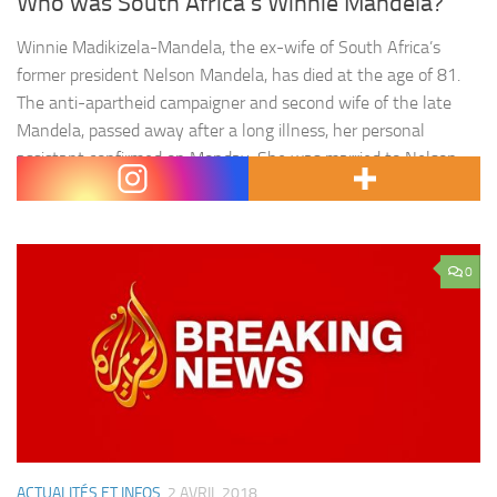
Who was South Africa’s Winnie Mandela?
Winnie Madikizela-Mandela, the ex-wife of South Africa’s
former president Nelson Mandela, has died at the age of 81.
The anti-apartheid campaigner and second wife of the late
Mandela, passed away after a long illness, her personal
assistant confirmed on Monday. She was married to Nelson
Mandela, the Nobel Peace Prize winner and icon of South…
0
ACTUALITÉS ET INFOS
2 AVRIL 2018