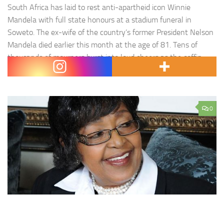
South Africa has laid to rest anti-apartheid icon Winnie
Mandela with full state honours at a stadium funeral in
Soweto. The ex-wife of the country’s former President Nelson
Mandela died earlier this month at the age of 81. Tens of
thousands of mourners burst into loud cheers as the coffin
carrying her remains was wheeled into the stadium, less…
0