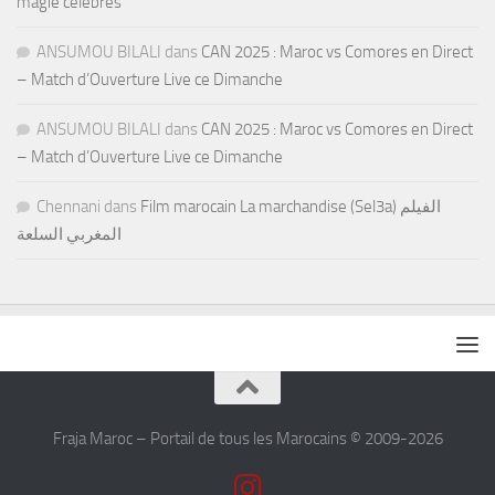
magie célèbres
ANSUMOU BILALI
dans
CAN 2025 : Maroc vs Comores en Direct
– Match d’Ouverture Live ce Dimanche
ANSUMOU BILALI
dans
CAN 2025 : Maroc vs Comores en Direct
– Match d’Ouverture Live ce Dimanche
Chennani
dans
Film marocain La marchandise (Sel3a) الفيلم
المغربي السلعة
Fraja Maroc – Portail de tous les Marocains © 2009-2026