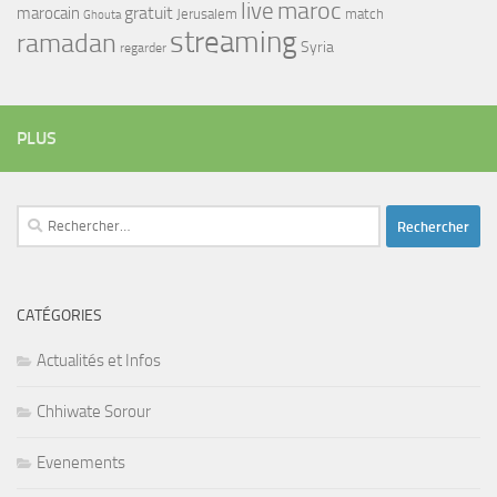
maroc
live
gratuit
marocain
Jerusalem
match
Ghouta
streaming
ramadan
Syria
regarder
PLUS
Rechercher :
CATÉGORIES
Actualités et Infos
Chhiwate Sorour
Evenements