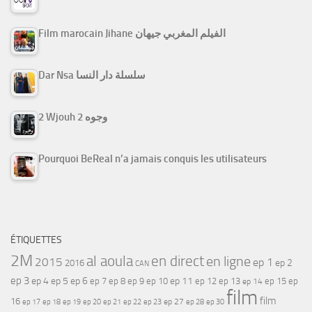
Film marocain Jihane الفيلم المغربي جيهان
Dar Nsa سلسلة دار النسا
2 Wjouh 2 وجوه
Pourquoi BeReal n’a jamais conquis les utilisateurs
ÉTIQUETTES
2M
al aoula
en direct
en ligne
2015
ep 1
ep 2
2016
CAN
ep 3
ep 4
ep 5
ep 6
ep 7
ep 11
ep 8
ep 9
ep 10
ep 12
ep 13
ep 15
ep
ep 14
film
film
16
ep 17
ep 21
ep 27
ep 18
ep 19
ep 20
ep 22
ep 23
ep 28
ep 30