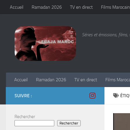
Accueil
Ramadan 2026
TV en direct
Films Marocain
Skip to content
Séries et émissions, films, 
Accueil
Ramadan 2026
TV en direct
Films Maroc
SUIVRE :
ÉTIQ
Rechercher
Rechercher