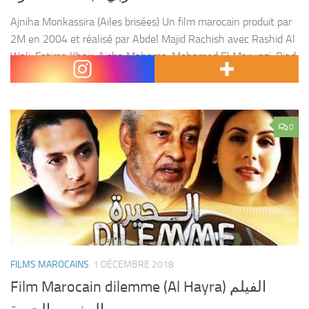
Ajniha Monkassira (Ailes brisées) Un film marocain produit par
2M en 2004 et réalisé par Abdel Majid Rachish avec Rashid Al
Wali, Fatima Khair, Aisha Mahama, Mohamed El Marwazi, Riad
Shiva et Abdel Fattah...
0
FILMS MAROCAINS
1 DÉCEMBRE 2018
Film Marocain dilemme (Al Hayra) الفيلم