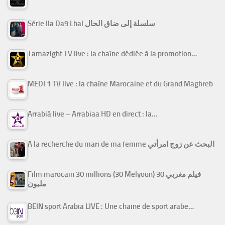
Série Ila Da9 Lhal سلسلة إلى ضاق الحال
Tamazight TV live : la chaîne dédiée à la promotion…
MEDI 1 TV live : la chaîne Marocaine et du Grand Maghreb
Arrabiâ live – Arrabiaa HD en direct : la…
A la recherche du mari de ma femme البحث عن زوج امرأتي
Film marocain 30 millions (30 Melyoun) فيلم مغربي 30
مليون
BEIN sport Arabia LIVE : Une chaine de sport arabe…