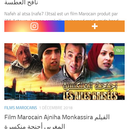
نافح العطسة
Nafeh al atsa (nafe7 l3tsa) est un film Marocain produit par
2M. Acteurs : hassan essakalli , mohamed majd , saida baadi ,
mustapha salamat , zakaria atifi , abdessamad miftah el keir ,...
0
FILMS MAROCAINS
1 DÉCEMBRE 2018
Film Marocain Ajniha Monkassira الفيلم
المغربي أجنحة منكسرة