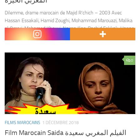
المغربي الحيرة
Dilemme, drame marocain de Majid R’chich – 2003 Avec
Hassan Essakali, Hamid Zoughi, Mohammad Marouazi, Malika
el Omari, Mohamed Khouyi, Naima Ilias, Rachid Fekkak, Hanan
Ben Moussa, Mehdi Ouazani Film : Dilemme , hayra...
0
FILMS MAROCAINS
1 DÉCEMBRE 2018
Film Marocain Saida الفيلم المغربي سعيدة