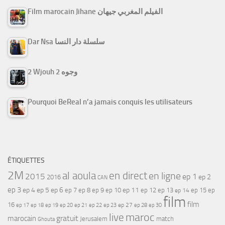
Film marocain Jihane الفيلم المغربي جيهان
Dar Nsa سلسلة دار النسا
2 Wjouh 2 وجوه
Pourquoi BeReal n’a jamais conquis les utilisateurs
ÉTIQUETTES
2M
al aoula
en direct
en ligne
2015
ep 1
ep 2
2016
CAN
ep 3
ep 4
ep 5
ep 6
ep 7
ep 11
ep 8
ep 9
ep 10
ep 12
ep 13
ep 15
ep
ep 14
film
film
16
ep 17
ep 21
ep 27
ep 18
ep 19
ep 20
ep 22
ep 23
ep 28
ep 30
maroc
live
gratuit
marocain
Jerusalem
match
Ghouta