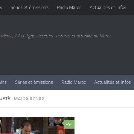
s
Séries et émissions
Radio Maroc
Actualités et Infos
vidéos , TV en ligne , recettes , astuces et actualité du Maroc
ains
Séries et émissions
Radio Maroc
Actualités et Infos
UETÉ :
MAJDA AZNAG
0