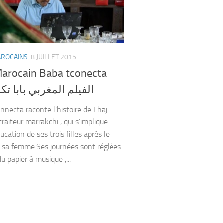
AROCAINS
8 JUILLET 2015
Marocain Baba tconecta
الفيلم المغربي بابا تك
nnecta raconte l’histoire de Lhaj
traiteur marrakchi , qui s’implique
ucation de ses trois filles après le
 sa femme.Ses journées sont réglées
 papier à musique ,...