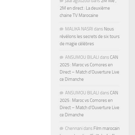
jalal agouzoul
dans
2M live ,
2M en direct : La deuxième
chaine TV Marocaine
MALIKA NASRI
dans
Nous
révélons les secrets de six tours
de magie célèbres
ANSUMOU BILALI
dans
CAN
2025 : Maroc vs Comores en
Direct – Match d’Ouverture Live
ce Dimanche
ANSUMOU BILALI
dans
CAN
2025 : Maroc vs Comores en
Direct – Match d’Ouverture Live
ce Dimanche
Chennani
dans
Film marocain