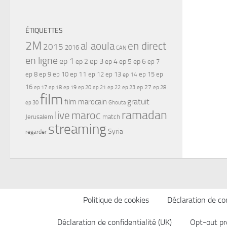
ÉTIQUETTES
2M
al aoula
en direct
2015
2016
CAN
en ligne
ep 1
ep 3
ep 2
ep 4
ep 5
ep 6
ep 7
ep 11
ep 8
ep 9
ep 10
ep 12
ep 13
ep 15
ep
ep 14
16
ep 17
ep 21
ep 27
ep 18
ep 19
ep 20
ep 22
ep 23
ep 28
film
gratuit
film marocain
ep 30
Ghouta
ramadan
maroc
live
Jerusalem
match
streaming
Syria
regarder
Politique de cookies
Déclaration de con
Déclaration de confidentialité (UK)
Opt-out pr