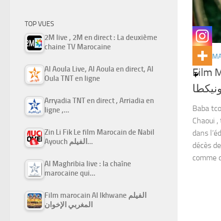
TOP VUES
2M live , 2M en direct : La deuxième
chaine TV Marocaine
FILMS M
Al Aoula Live, Al Aoula en direct, Al
Film 
Oula TNT en ligne
ونيكطا
Arryadia TNT en direct , Arriadia en
Baba tco
ligne ,…
Chaoui , 
Zin Li Fik Le film Marocain de Nabil
dans l’éd
Ayouch الفيلم…
décès de
comme du
Al Maghribia live : la chaîne
marocaine qui…
Film marocain Al Ikhwane الفيلم
المغربي الإخوان