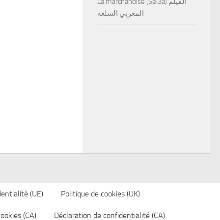
La marchandise (Sel3a) الفيلم
المغربي السلعة
entialité (UE)
Politique de cookies (UK)
cookies (CA)
Déclaration de confidentialité (CA)