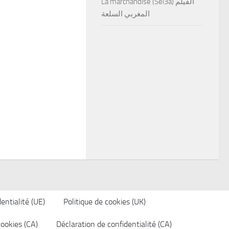
La marchandise (Sel3a) الفيلم
المغربي السلعة
entialité (UE)
Politique de cookies (UK)
cookies (CA)
Déclaration de confidentialité (CA)