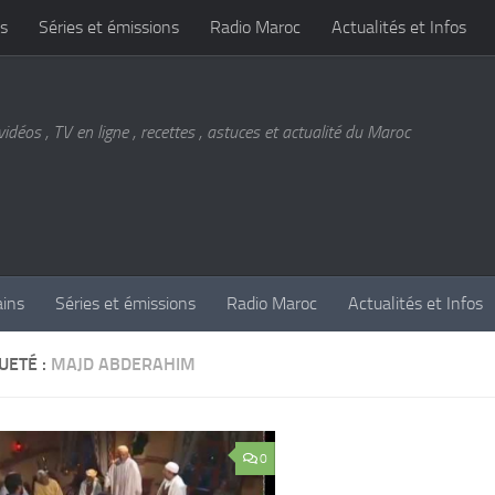
s
Séries et émissions
Radio Maroc
Actualités et Infos
vidéos , TV en ligne , recettes , astuces et actualité du Maroc
ains
Séries et émissions
Radio Maroc
Actualités et Infos
UETÉ :
MAJD ABDERAHIM
0