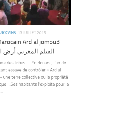
AROCAINS
13 JUILLET 2015
Marocain Ard al jomou3
الفيلم المغربي أرض ا
ne des tribus …. En douars , l’un de
tant essaye de contrôler « Ard al
 une terre collective ou la propriété
ique …Ses habitants l’exploite pour le
..