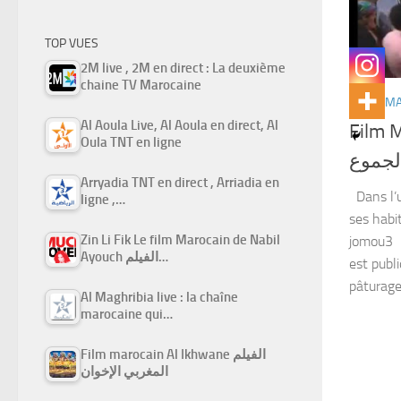
TOP VUES
2M live , 2M en direct : La deuxième
chaine TV Marocaine
FILMS M
Al Aoula Live, Al Aoula en direct, Al
Film 
Oula TNT en ligne
لجموع
Arryadia TNT en direct , Arriadia en
Dans l’u
ligne ,…
ses habi
Zin Li Fik Le film Marocain de Nabil
jomou3 »
Ayouch الفيلم…
est publ
pâturage.
Al Maghribia live : la chaîne
marocaine qui…
Film marocain Al Ikhwane الفيلم
المغربي الإخوان