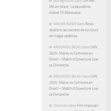
jalal agouzoul
dans
2M live ,
2M en direct : La deuxième
chaine TV Marocaine
MALIKA NASRI
dans
Nous
révélons les secrets de six tours
de magie célèbres
ANSUMOU BILALI
dans
CAN
2025 : Maroc vs Comores en
Direct – Match d’Ouverture Live
ce Dimanche
ANSUMOU BILALI
dans
CAN
2025 : Maroc vs Comores en
Direct – Match d’Ouverture Live
ce Dimanche
Chennani
dans
Film marocain