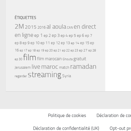
ÉTIQUETTES
2M
al aoula
en direct
2015
2016
CAN
en ligne
ep 1
ep 3
ep 2
ep 4
ep 5
ep 6
ep 7
ep 11
ep 8
ep 9
ep 10
ep 12
ep 13
ep 15
ep
ep 14
16
ep 17
ep 21
ep 27
ep 18
ep 19
ep 20
ep 22
ep 23
ep 28
film
gratuit
film marocain
ep 30
Ghouta
ramadan
maroc
live
Jerusalem
match
streaming
Syria
regarder
Politique de cookies
Déclaration de con
Déclaration de confidentialité (UK)
Opt-out pr