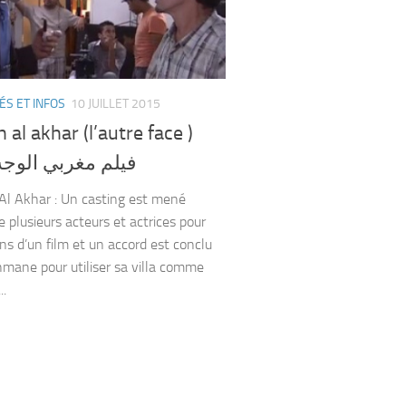
ÉS ET INFOS
10 JUILLET 2015
h al akhar (l’autre face )
فيلم مغربي الوجه
Al Akhar : Un casting est mené
e plusieurs acteurs et actrices pour
ins d’un film et un accord est conclu
mane pour utiliser sa villa comme
..