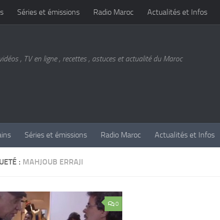
s
Séries et émissions
Radio Maroc
Actualités et Infos
vidéos , TV en ligne , recettes , astuces et actualité du Maroc
ains
Séries et émissions
Radio Maroc
Actualités et Infos
UETÉ :
MAHJOUB ERRAJI
0