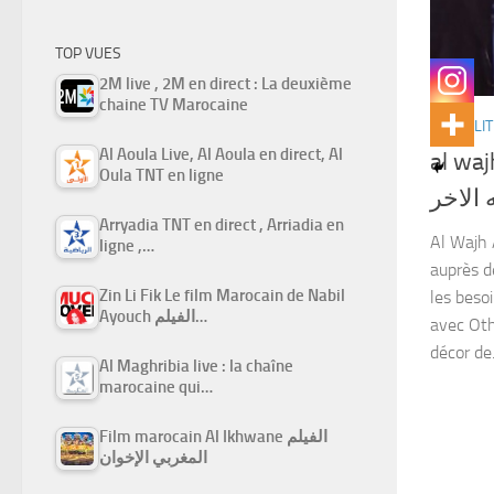
TOP VUES
2M live , 2M en direct : La deuxième
chaine TV Marocaine
ACTUALIT
Al Aoula Live, Al Aoula en direct, Al
al waj
Oula TNT en ligne
 الاخر
Arryadia TNT en direct , Arriadia en
Al Wajh 
ligne ,…
auprès d
Zin Li Fik Le film Marocain de Nabil
les beso
Ayouch الفيلم…
avec Oth
décor de.
Al Maghribia live : la chaîne
marocaine qui…
Film marocain Al Ikhwane الفيلم
المغربي الإخوان