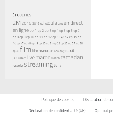
ÉTIQUETTES
2M
al aoula
en direct
2015
2016
CAN
en ligne
ep 1
ep 3
ep 2
ep 4
ep 5
ep 6
ep 7
ep 11
ep 8
ep 9
ep 10
ep 12
ep 13
ep 15
ep
ep 14
16
ep 17
ep 21
ep 27
ep 18
ep 19
ep 20
ep 22
ep 23
ep 28
film
gratuit
film marocain
ep 30
Ghouta
ramadan
maroc
live
Jerusalem
match
streaming
Syria
regarder
Politique de cookies
Déclaration de con
Déclaration de confidentialité (UK)
Opt-out pr