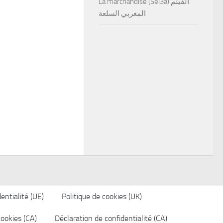
La marchandise (Sel3a) الفيلم
المغربي السلعة
entialité (UE)
Politique de cookies (UK)
cookies (CA)
Déclaration de confidentialité (CA)