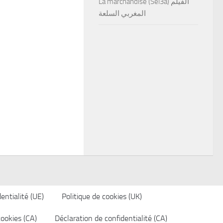
La marchandise (Sel3a) الفيلم
المغربي السلعة
entialité (UE)
Politique de cookies (UK)
cookies (CA)
Déclaration de confidentialité (CA)