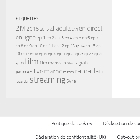
ÉTIQUETTES
2M
al aoula
en direct
2015
2016
CAN
en ligne
ep 1
ep 3
ep 2
ep 4
ep 5
ep 6
ep 7
ep 11
ep 8
ep 9
ep 10
ep 12
ep 13
ep 15
ep
ep 14
16
ep 17
ep 21
ep 27
ep 18
ep 19
ep 20
ep 22
ep 23
ep 28
film
gratuit
film marocain
ep 30
Ghouta
ramadan
maroc
live
Jerusalem
match
streaming
Syria
regarder
Politique de cookies
Déclaration de con
Déclaration de confidentialité (UK)
Opt-out pr