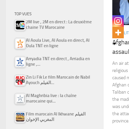
TOP VUES
2M live , 2M en direct : La deuxième
chaine TV Marocaine
ACTUALIT
Al Aoula Live, Al Aoula en direct, Al
Afghan
Oula TNT en ligne
assau
Arryadia TNT en direct , Arriadia en
An air a
ligne ,…
religiou
Zin Li Fik Le film Marocain de Nabil
caused mu
Ayouch الفيلم…
Afghan o
Taliban 
Al Maghribia live : la chaîne
the mad
marocaine qui…
was unde
the atta
Film marocain Al Ikhwane الفيلم
المغربي الإخوان
provinc