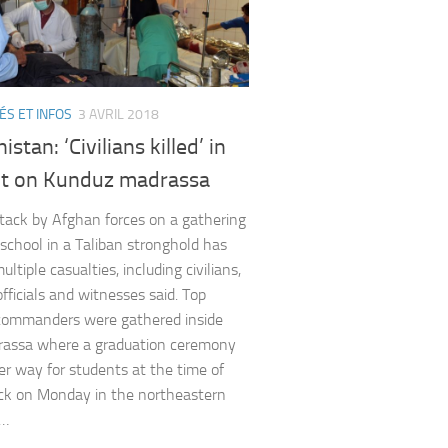
ÉS ET INFOS
3 AVRIL 2018
istan: ‘Civilians killed’ in
lt on Kunduz madrassa
ttack by Afghan forces on a gathering
s school in a Taliban stronghold has
ltiple casualties, including civilians,
fficials and witnesses said. Top
commanders were gathered inside
rassa where a graduation ceremony
r way for students at the time of
ck on Monday in the northeastern
e…