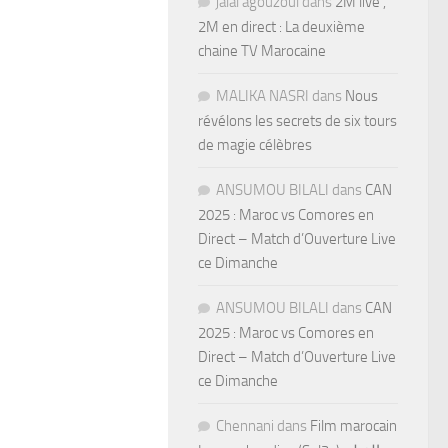
jalal agouzoul
dans
2M live ,
2M en direct : La deuxième
chaine TV Marocaine
MALIKA NASRI
dans
Nous
révélons les secrets de six tours
de magie célèbres
ANSUMOU BILALI
dans
CAN
2025 : Maroc vs Comores en
Direct – Match d’Ouverture Live
ce Dimanche
ANSUMOU BILALI
dans
CAN
2025 : Maroc vs Comores en
Direct – Match d’Ouverture Live
ce Dimanche
Chennani
dans
Film marocain