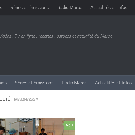
s
Séries et émissions
Radio Maroc
Actualités et Infos
vidéos , TV en ligne , recettes , astuces et actualité du Maroc
ains
Séries et émissions
Radio Maroc
Actualités et Infos
UETÉ :
MADRASSA
0