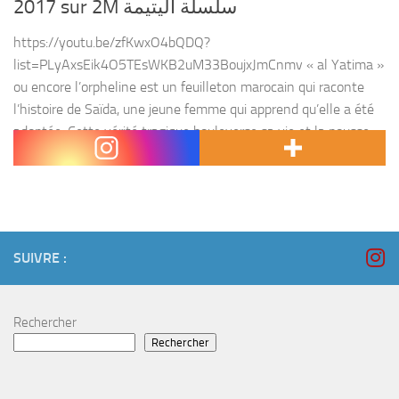
2017 sur 2M سلسلة اليتيمة
https://youtu.be/zfKwxO4bQDQ?
list=PLyAxsEik4O5TEsWKB2uM33BoujxJmCnmv « al Yatima »
ou encore l’orpheline est un feuilleton marocain qui raconte
l’histoire de Saïda, une jeune femme qui apprend qu’elle a été
adoptée. Cette vérité tragique bouleverse sa vie et la pousse
à...
SUIVRE :
Rechercher
Rechercher