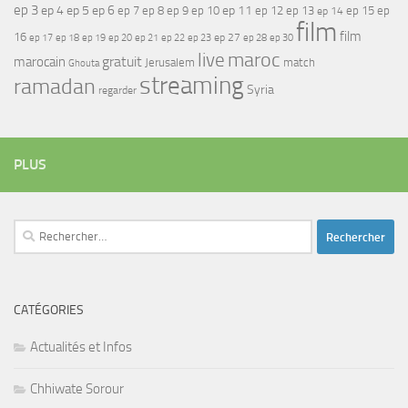
ep 3
ep 4
ep 5
ep 6
ep 7
ep 11
ep 8
ep 9
ep 10
ep 12
ep 13
ep 15
ep
ep 14
film
film
16
ep 17
ep 21
ep 27
ep 18
ep 19
ep 20
ep 22
ep 23
ep 28
ep 30
maroc
live
gratuit
marocain
Jerusalem
match
Ghouta
streaming
ramadan
Syria
regarder
PLUS
Rechercher :
CATÉGORIES
Actualités et Infos
Chhiwate Sorour