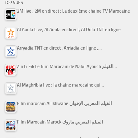
TOP VUES
2M live , 2M en direct : La deuxième chaine TV Marocaine
Al Aoula Live, Al Aoula en direct, Al Oula TNT en ligne
Arryadia TNT en direct , Arriadia en ligne ,…
Zin Li Fik Le film Marocain de Nabil Ayouch الفيلم…
Al Maghribia live : la chaîne marocaine qui…
Film marocain Al Ikhwane الفيلم المغربي الإخوان
Film Marocain Marock الفيلم المغربي ماروك