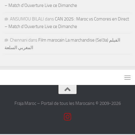
– Match d’Ouverture Live ce Dimanche
ANSUMOU BILALI
dans
CAN 2025 : Maroc vs Comores en Direct
– Match d’Ouverture Live ce Dimanche
Chennani
dans
Film marocain La marchandise (Sel3a) الفيلم
المغربي السلعة
Fraja Maroc – Portail de tous les Marocains © 2009-2026