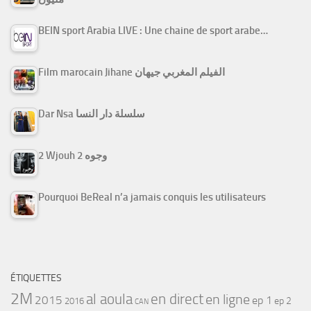
BEIN sport Arabia LIVE : Une chaine de sport arabe…
Film marocain Jihane الفيلم المغربي جيهان
Dar Nsa سلسلة دار النسا
2 Wjouh 2 وجوه
Pourquoi BeReal n’a jamais conquis les utilisateurs
ÉTIQUETTES
2M
al aoula
en direct
en ligne
2015
ep 1
ep 2
2016
CAN