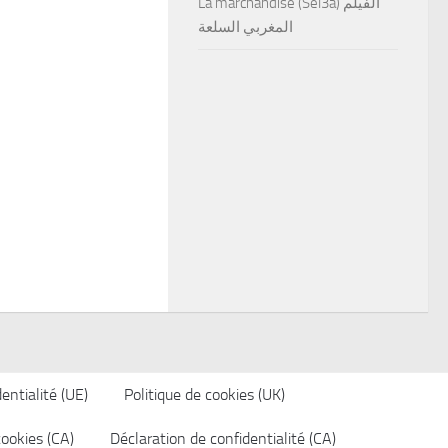
La marchandise (Sel3a) الفيلم
المغربي السلعة
entialité (UE)
Politique de cookies (UK)
cookies (CA)
Déclaration de confidentialité (CA)