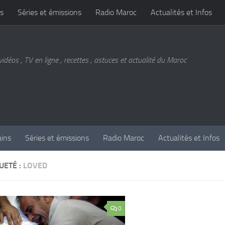
s
Séries et émissions
Radio Maroc
Actualités et Infos
vidéos , TV en ligne , recettes , astuces et actualité du Maroc
ains
Séries et émissions
Radio Maroc
Actualités et Infos
UETÉ :
LOVED
0