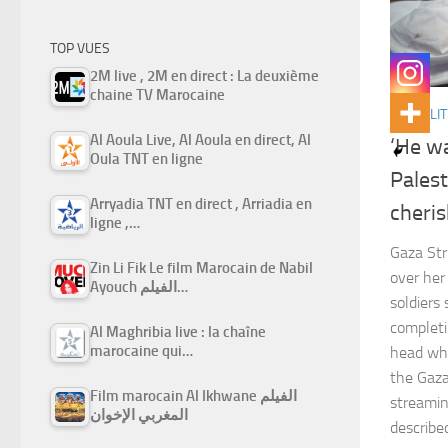
TOP VUES
2M live , 2M en direct : La deuxième
chaine TV Marocaine
ACTUALIT
Al Aoula Live, Al Aoula en direct, Al
‘He w
Oula TNT en ligne
Palest
Arryadia TNT en direct , Arriadia en
cheri
ligne ,…
Gaza Str
Zin Li Fik Le film Marocain de Nabil
over her
Ayouch الفيلم…
soldiers
completin
Al Maghribia live : la chaîne
marocaine qui…
head whi
the Gaza
Film marocain Al Ikhwane الفيلم
streamin
المغربي الإخوان
describe