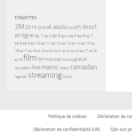
ÉTIQUETTES
2M
al aoula
en direct
2015
2016
CAN
en ligne
ep 1
ep 3
ep 2
ep 4
ep 5
ep 6
ep 7
ep 11
ep 8
ep 9
ep 10
ep 12
ep 13
ep 15
ep
ep 14
16
ep 17
ep 21
ep 27
ep 18
ep 19
ep 20
ep 22
ep 23
ep 28
film
gratuit
film marocain
ep 30
Ghouta
ramadan
maroc
live
Jerusalem
match
streaming
Syria
regarder
Politique de cookies
Déclaration de con
Déclaration de confidentialité (UK)
Opt-out pr