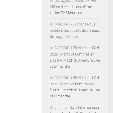
jalal agouzoul
dans
2M live ,
2M en direct : La deuxième
chaine TV Marocaine
MALIKA NASRI
dans
Nous
révélons les secrets de six tours
de magie célèbres
ANSUMOU BILALI
dans
CAN
2025 : Maroc vs Comores en
Direct – Match d’Ouverture Live
ce Dimanche
ANSUMOU BILALI
dans
CAN
2025 : Maroc vs Comores en
Direct – Match d’Ouverture Live
ce Dimanche
Chennani
dans
Film marocain