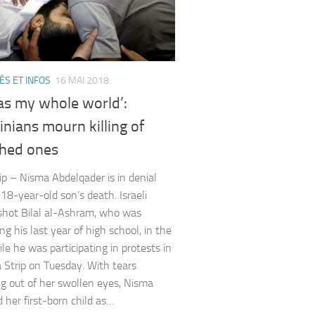
ÉS ET INFOS
16 MAI 2018
as my whole world’:
inians mourn killing of
shed ones
ip – Nisma Abdelqader is in denial
 18-year-old son’s death. Israeli
 shot Bilal al-Ashram, who was
g his last year of high school, in the
le he was participating in protests in
 Strip on Tuesday. With tears
g out of her swollen eyes, Nisma
d her first-born child as…