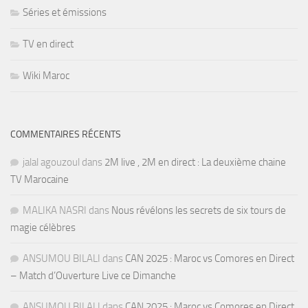
Séries et émissions
TV en direct
Wiki Maroc
COMMENTAIRES RÉCENTS
jalal agouzoul
dans
2M live , 2M en direct : La deuxième chaine
TV Marocaine
MALIKA NASRI
dans
Nous révélons les secrets de six tours de
magie célèbres
ANSUMOU BILALI
dans
CAN 2025 : Maroc vs Comores en Direct
– Match d’Ouverture Live ce Dimanche
ANSUMOU BILALI
dans
CAN 2025 : Maroc vs Comores en Direct