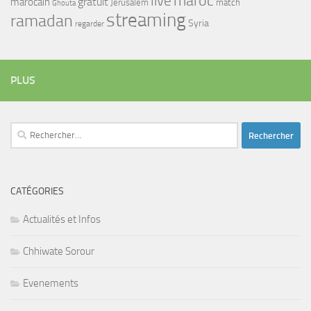
maroc
live
gratuit
marocain
Jerusalem
match
Ghouta
streaming
ramadan
Syria
regarder
PLUS
Rechercher :
CATÉGORIES
Actualités et Infos
Chhiwate Sorour
Evenements