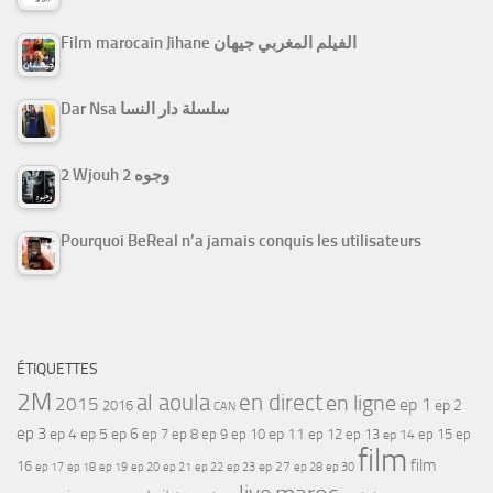
Film marocain Jihane الفيلم المغربي جيهان
Dar Nsa سلسلة دار النسا
2 Wjouh 2 وجوه
Pourquoi BeReal n’a jamais conquis les utilisateurs
ÉTIQUETTES
2M
al aoula
en direct
en ligne
2015
ep 1
ep 2
2016
CAN
ep 3
ep 4
ep 5
ep 6
ep 7
ep 11
ep 8
ep 9
ep 10
ep 12
ep 13
ep 15
ep
ep 14
film
film
16
ep 17
ep 21
ep 27
ep 18
ep 19
ep 20
ep 22
ep 23
ep 28
ep 30