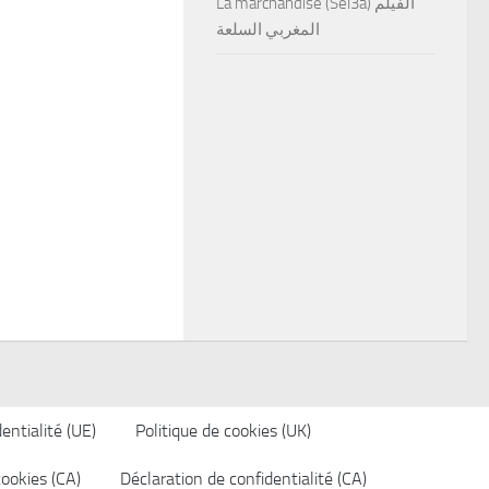
La marchandise (Sel3a) الفيلم
المغربي السلعة
entialité (UE)
Politique de cookies (UK)
cookies (CA)
Déclaration de confidentialité (CA)