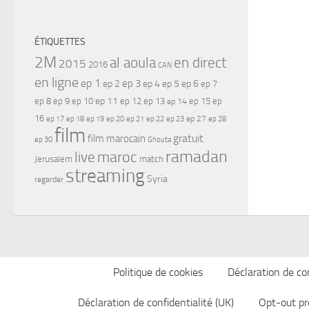
ÉTIQUETTES
2M
al aoula
en direct
2015
2016
CAN
en ligne
ep 1
ep 3
ep 2
ep 4
ep 5
ep 6
ep 7
ep 11
ep 8
ep 9
ep 10
ep 12
ep 13
ep 15
ep
ep 14
16
ep 17
ep 21
ep 27
ep 18
ep 19
ep 20
ep 22
ep 23
ep 28
film
gratuit
film marocain
ep 30
Ghouta
ramadan
maroc
live
Jerusalem
match
streaming
Syria
regarder
Politique de cookies
Déclaration de con
Déclaration de confidentialité (UK)
Opt-out pr