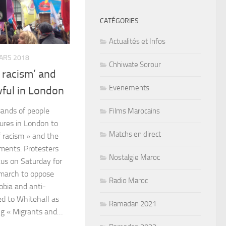
CATÉGORIES
Actualités et Infos
ARS 2018
Chhiwate Sorour
 racism’ and
Evenements
wful in London
ands of people
Films Marocains
ures in London to
Matchs en direct
f racism » and the
ments. Protesters
Nostalgie Maroc
cus on Saturday for
march to oppose
Radio Maroc
obia and anti-
d to Whitehall as
Ramadan 2021
ng « Migrants and…