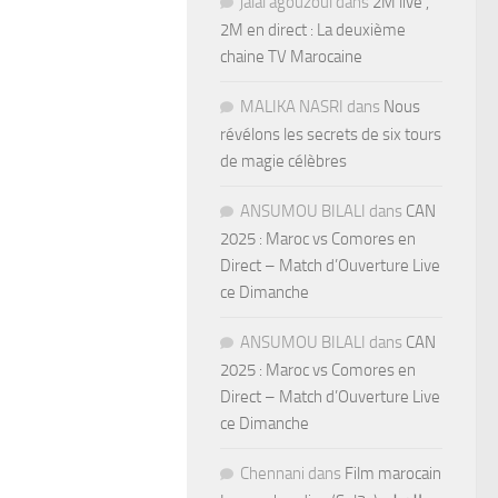
jalal agouzoul
dans
2M live ,
2M en direct : La deuxième
chaine TV Marocaine
MALIKA NASRI
dans
Nous
révélons les secrets de six tours
de magie célèbres
ANSUMOU BILALI
dans
CAN
2025 : Maroc vs Comores en
Direct – Match d’Ouverture Live
ce Dimanche
ANSUMOU BILALI
dans
CAN
2025 : Maroc vs Comores en
Direct – Match d’Ouverture Live
ce Dimanche
Chennani
dans
Film marocain