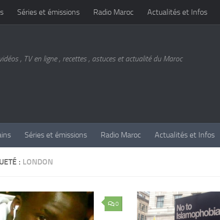
s
Séries et émissions
Radio Maroc
Actualités et Infos
vidéos , TV en ligne , recettes , astuces et actualité du Maroc
ains
Séries et émissions
Radio Maroc
Actualités et Infos
UETÉ :
LONDON
0