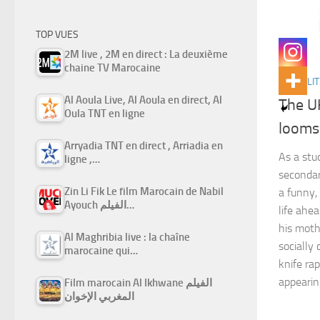
TOP VUES
2M live , 2M en direct : La deuxième
chaine TV Marocaine
ACTUALIT
Al Aoula Live, Al Aoula en direct, Al
The U
Oula TNT en ligne
looms
Arryadia TNT en direct , Arriadia en
As a st
ligne ,…
secondar
Zin Li Fik Le film Marocain de Nabil
a funny,
Ayouch الفيلم…
life ahe
his moth
Al Maghribia live : la chaîne
socially
marocaine qui…
knife rap
appeari
Film marocain Al Ikhwane الفيلم
المغربي الإخوان