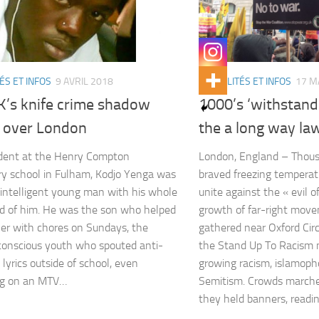
ÉS ET INFOS
9 AVRIL 2018
ACTUALITÉS ET INFOS
17 M
K’s knife crime shadow
1000’s ‘withstand
 over London
the a long way la
udent at the Henry Compton
London, England – Thous
y school in Fulham, Kodjo Yenga was
braved freezing temperat
 intelligent young man with his whole
unite against the « evil o
ad of him. He was the son who helped
growth of far-right move
er with chores on Sundays, the
gathered near Oxford Cir
 conscious youth who spouted anti-
the Stand Up To Racism 
 lyrics outside of school, even
growing racism, islamoph
ng on an MTV…
Semitism. Crowds marche
they held banners, readi