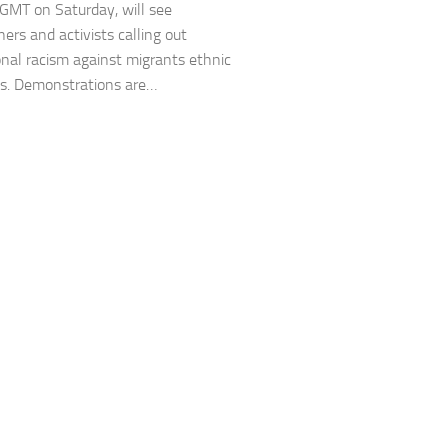
GMT on Saturday, will see
ers and activists calling out
ional racism against migrants ethnic
es. Demonstrations are…