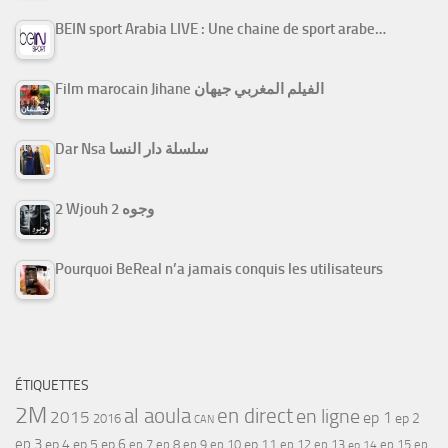
BEIN sport Arabia LIVE : Une chaine de sport arabe…
Film marocain Jihane الفيلم المغربي جيهان
Dar Nsa سلسلة دار النسا
2 Wjouh 2 وجوه
Pourquoi BeReal n’a jamais conquis les utilisateurs
ÉTIQUETTES
2M
al aoula
en direct
en ligne
2015
ep 1
ep 2
2016
CAN
ep 3
ep 4
ep 5
ep 6
ep 7
ep 11
ep 8
ep 9
ep 10
ep 12
ep 13
ep 15
ep
ep 14