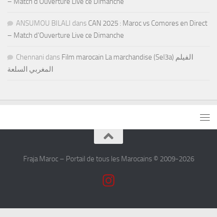
– Match d’Ouverture Live ce Dimanche
ANSUMOU BILALI
dans
CAN 2025 : Maroc vs Comores en Direct
– Match d’Ouverture Live ce Dimanche
Chennani
dans
Film marocain La marchandise (Sel3a) الفيلم
المغربي السلعة
Fraja Maroc – Portail de tous les Marocains © 2009-2026