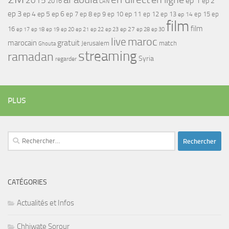
2015
ep 1
ep 2
2016
CAN
ep 3
ep 4
ep 5
ep 6
ep 7
ep 11
ep 8
ep 9
ep 10
ep 12
ep 13
ep 15
ep
ep 14
film
film
16
ep 17
ep 21
ep 27
ep 18
ep 19
ep 20
ep 22
ep 23
ep 28
ep 30
maroc
live
gratuit
marocain
Jerusalem
match
Ghouta
streaming
ramadan
Syria
regarder
PLUS
Rechercher :
CATÉGORIES
Actualités et Infos
Chhiwate Sorour