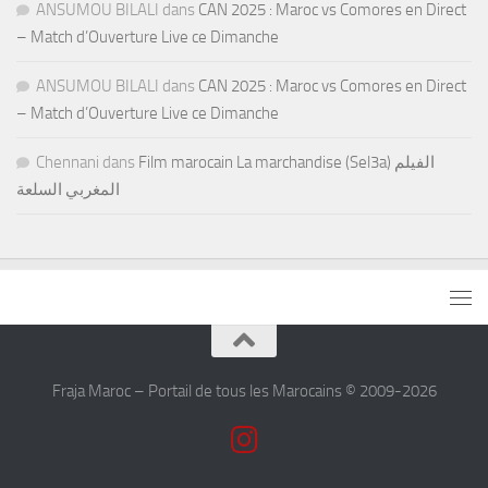
ANSUMOU BILALI
dans
CAN 2025 : Maroc vs Comores en Direct
– Match d’Ouverture Live ce Dimanche
ANSUMOU BILALI
dans
CAN 2025 : Maroc vs Comores en Direct
– Match d’Ouverture Live ce Dimanche
Chennani
dans
Film marocain La marchandise (Sel3a) الفيلم
المغربي السلعة
Fraja Maroc – Portail de tous les Marocains © 2009-2026