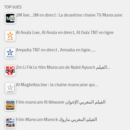
TOP VUES
2M live , 2M en direct : La deuxième chaine TV Marocaine
Al Aoula Live, Al Aoula en direct, Al Oula TNT en ligne
Arryadia TNT en direct , Arriadia en ligne ,…
Zin Li Fik Le film Marocain de Nabil Ayouch الفيلم…
Al Maghribia live : la chaîne marocaine qui…
Film marocain Al Ikhwane الفيلم المغربي الإخوان
Film Marocain Marock الفيلم المغربي ماروك