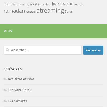
maroc
live
gratuit
marocain
Jerusalem
match
Ghouta
streaming
ramadan
Syria
regarder
PLUS
Rechercher :
CATÉGORIES
Actualités et Infos
Chhiwate Sorour
Evenements