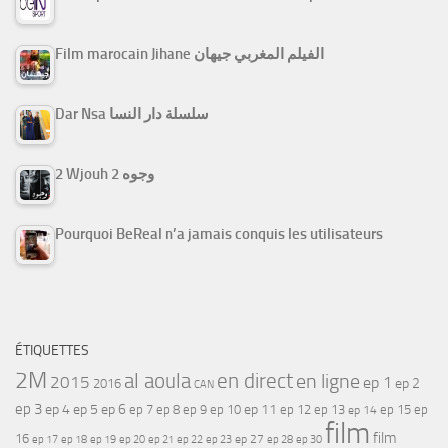
Film marocain Jihane الفيلم المغربي جيهان
Dar Nsa سلسلة دار النسا
2 Wjouh 2 وجوه
Pourquoi BeReal n’a jamais conquis les utilisateurs
ÉTIQUETTES
2M
al aoula
en direct
en ligne
2015
ep 1
ep 2
2016
CAN
ep 3
ep 4
ep 5
ep 6
ep 7
ep 11
ep 8
ep 9
ep 10
ep 12
ep 13
ep 15
ep
ep 14
film
film
16
ep 17
ep 21
ep 27
ep 18
ep 19
ep 20
ep 22
ep 23
ep 28
ep 30