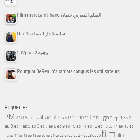
Film marocain Jihane الفيلم المغربي جيهان
Dar Nsa سلسلة دار النسا
2 Wjouh 2 وجوه
Pourquoi BeReal n’a jamais conquis les utilisateurs
ÉTIQUETTES
2M
al aoula
en direct
en ligne
2015
ep 1
ep 2
2016
CAN
ep 3
ep 4
ep 5
ep 6
ep 7
ep 11
ep 8
ep 9
ep 10
ep 12
ep 13
ep 15
ep
ep 14
film
film
16
ep 17
ep 21
ep 27
ep 18
ep 19
ep 20
ep 22
ep 23
ep 28
ep 30