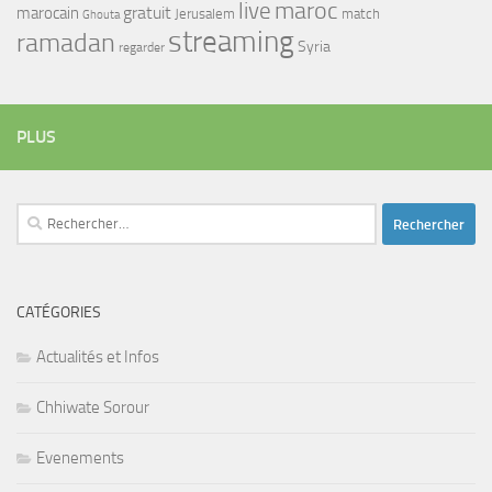
maroc
live
gratuit
marocain
Jerusalem
match
Ghouta
streaming
ramadan
Syria
regarder
PLUS
Rechercher :
CATÉGORIES
Actualités et Infos
Chhiwate Sorour
Evenements