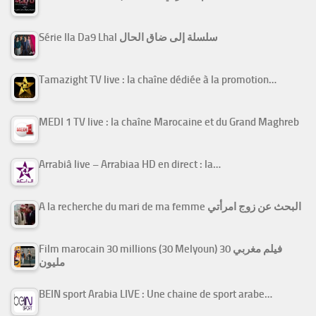
Série Ila Da9 Lhal سلسلة إلى ضاق الحال
Tamazight TV live : la chaîne dédiée à la promotion…
MEDI 1 TV live : la chaîne Marocaine et du Grand Maghreb
Arrabiâ live – Arrabiaa HD en direct : la…
A la recherche du mari de ma femme البحث عن زوج امرأتي
Film marocain 30 millions (30 Melyoun) فيلم مغربي 30
مليون
BEIN sport Arabia LIVE : Une chaine de sport arabe…