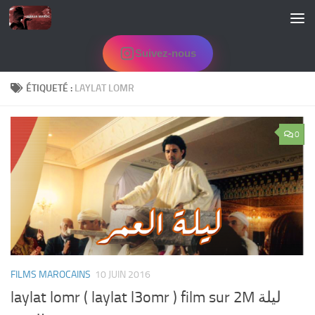
Skip to content
Suivez-nous
ÉTIQUETÉ :
LAYLAT LOMR
0
FILMS MAROCAINS
10 JUIN 2016
laylat lomr ( laylat l3omr ) film sur 2M ليلة