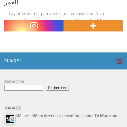
العمر
Laylat l3omr est parmi les films proposés par 2m à
l’occasion du mois sacré , rendez vous Dimanche 12 juin à
partir de 22:30 Gmt . L’histoire : Une famille riche célébrant...
SUIVRE :
Rechercher
Rechercher
TOP VUES
2M live , 2M en direct : La deuxième chaine TV Marocaine