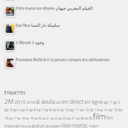
Film marocain Jihane الفيلم المغربي جيهان
Dar Nsa سلسلة دار النسا
2 Wjouh 2 وجوه
Pourquoi BeReal n’a jamais conquis les utilisateurs
ÉTIQUETTES
2M
al aoula
en direct
en ligne
2015
ep 1
ep 2
2016
CAN
ep 3
ep 4
ep 5
ep 6
ep 7
ep 11
ep 8
ep 9
ep 10
ep 12
ep 13
ep 15
ep
ep 14
film
film
16
ep 17
ep 21
ep 27
ep 18
ep 19
ep 20
ep 22
ep 23
ep 28
ep 30
maroc
live
gratuit
marocain
Jerusalem
match
Ghouta