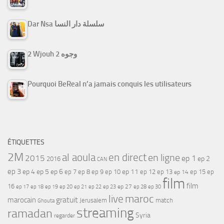
Dar Nsa سلسلة دار النسا
2 Wjouh 2 وجوه
Pourquoi BeReal n’a jamais conquis les utilisateurs
ÉTIQUETTES
2M
al aoula
en direct
en ligne
2015
ep 1
ep 2
2016
CAN
ep 3
ep 4
ep 5
ep 6
ep 7
ep 11
ep 8
ep 9
ep 10
ep 12
ep 13
ep 15
ep
ep 14
film
film
16
ep 17
ep 21
ep 27
ep 18
ep 19
ep 20
ep 22
ep 23
ep 28
ep 30
maroc
live
gratuit
marocain
Jerusalem
match
Ghouta
streaming
ramadan
Syria
regarder