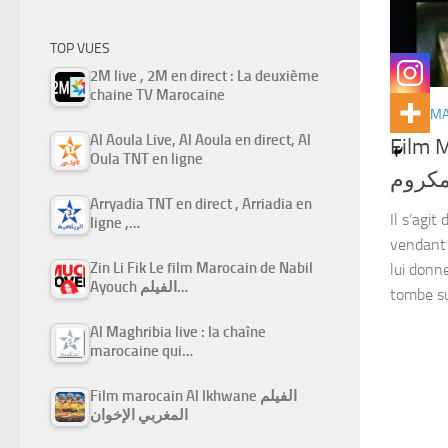
TOP VUES
2M live , 2M en direct : La deuxième
chaine TV Marocaine
FILMS M
Al Aoula Live, Al Aoula en direct, Al
Film 
Oula TNT en ligne
لمكروم
Arryadia TNT en direct , Arriadia en
Il s’agit
ligne ,…
vendant 
Zin Li Fik Le film Marocain de Nabil
lui donne
Ayouch الفيلم…
tombe sur
Al Maghribia live : la chaîne
marocaine qui…
Film marocain Al Ikhwane الفيلم
المغربي الإخوان