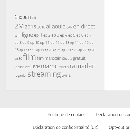
ÉTIQUETTES
2M
al aoula
en direct
2015
2016
CAN
en ligne
ep 1
ep 3
ep 2
ep 4
ep 5
ep 6
ep 7
ep 11
ep 8
ep 9
ep 10
ep 12
ep 13
ep 15
ep
ep 14
16
ep 17
ep 21
ep 27
ep 18
ep 19
ep 20
ep 22
ep 23
ep 28
film
gratuit
film marocain
ep 30
Ghouta
ramadan
maroc
live
Jerusalem
match
streaming
Syria
regarder
Politique de cookies
Déclaration de con
Déclaration de confidentialité (UK)
Opt-out pr