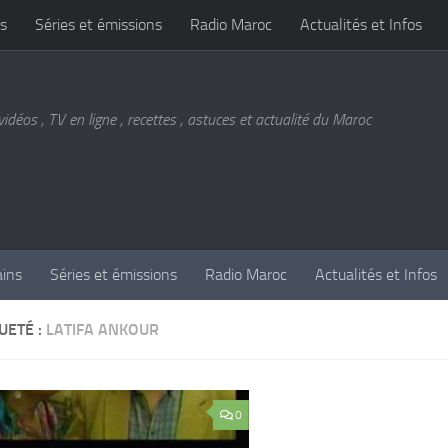
s
Séries et émissions
Radio Maroc
Actualités et Infos
vidéos , TV en ligne , recettes , astuces et actualité du Maroc
ains
Séries et émissions
Radio Maroc
Actualités et Infos
UETÉ :
LATIFA ANKOUR
0