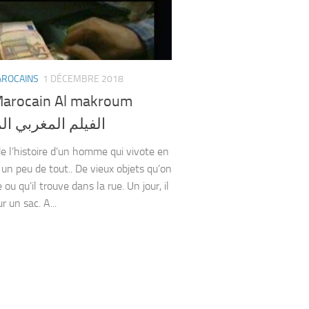
AROCAINS
1 DÉCEMBRE 2018
Marocain Al makroum
الفيلم المغربي ا
 de l’histoire d’un homme qui vivote en
un peu de tout.. De vieux objets qu’on
 ou qu’il trouve dans la rue. Un jour, il
 un sac. A...