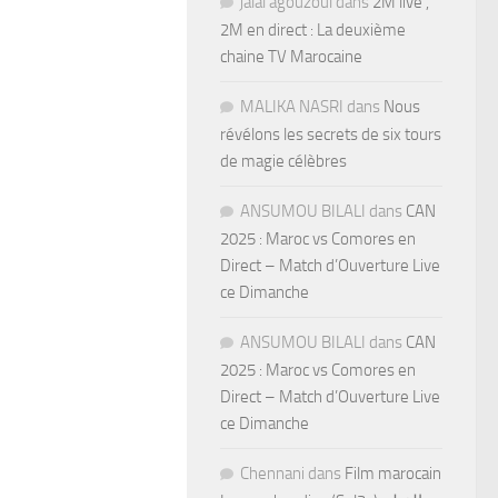
jalal agouzoul
dans
2M live ,
2M en direct : La deuxième
chaine TV Marocaine
MALIKA NASRI
dans
Nous
révélons les secrets de six tours
de magie célèbres
ANSUMOU BILALI
dans
CAN
2025 : Maroc vs Comores en
Direct – Match d’Ouverture Live
ce Dimanche
ANSUMOU BILALI
dans
CAN
2025 : Maroc vs Comores en
Direct – Match d’Ouverture Live
ce Dimanche
Chennani
dans
Film marocain