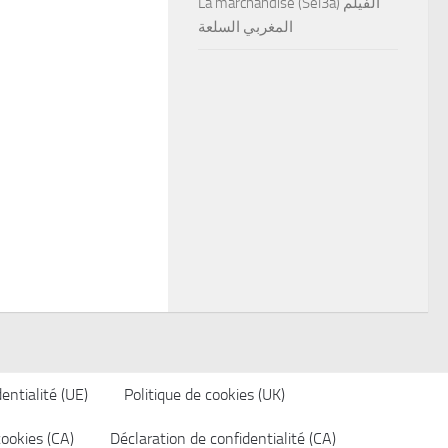
La marchandise (Sel3a) الفيلم
المغربي السلعة
entialité (UE)
Politique de cookies (UK)
cookies (CA)
Déclaration de confidentialité (CA)