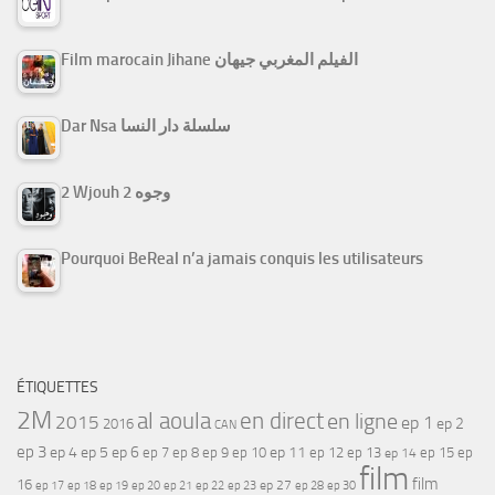
Film marocain Jihane الفيلم المغربي جيهان
Dar Nsa سلسلة دار النسا
2 Wjouh 2 وجوه
Pourquoi BeReal n’a jamais conquis les utilisateurs
ÉTIQUETTES
2M
al aoula
en direct
en ligne
2015
ep 1
ep 2
2016
CAN
ep 3
ep 4
ep 5
ep 6
ep 7
ep 11
ep 8
ep 9
ep 10
ep 12
ep 13
ep 15
ep
ep 14
film
film
16
ep 17
ep 21
ep 27
ep 18
ep 19
ep 20
ep 22
ep 23
ep 28
ep 30