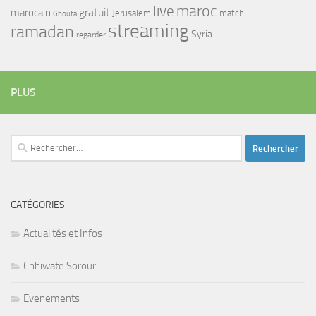
maroc
live
gratuit
marocain
Jerusalem
match
Ghouta
streaming
ramadan
Syria
regarder
PLUS
Rechercher :
CATÉGORIES
Actualités et Infos
Chhiwate Sorour
Evenements