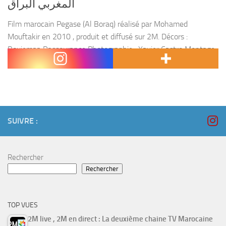
المغربي البراق
Film marocain Pegase (Al Boraq) réalisé par Mohamed
Mouftakir en 2010 , produit et diffusé sur 2M. Décors :
Boujemaa Rassourance Photographie : Xavier Castro Montage :
Julien Foure Son : Taoufik Mekraz Musique...
SUIVRE :
Rechercher
Rechercher
TOP VUES
2M live , 2M en direct : La deuxième chaine TV Marocaine