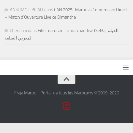
ANSUMOU BILALI
dans
CAN 2025 : Maroc vs Comores en Direct
– Match d’Ouverture Live ce Dimanche
Chennani
dans
Film marocain La marchandise (Sel3a) الفيلم
المغربي السلعة
Fraja Maroc – Portail de tous les Marocains © 2009-2026