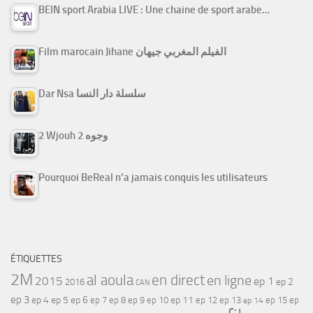
BEIN sport Arabia LIVE : Une chaine de sport arabe…
Film marocain Jihane الفيلم المغربي جيهان
Dar Nsa سلسلة دار النسا
2 Wjouh 2 وجوه
Pourquoi BeReal n’a jamais conquis les utilisateurs
ÉTIQUETTES
2M
al aoula
en direct
en ligne
2015
ep 1
ep 2
2016
CAN
ep 3
ep 4
ep 5
ep 6
ep 7
ep 11
ep 8
ep 9
ep 10
ep 12
ep 13
ep 15
ep
ep 14