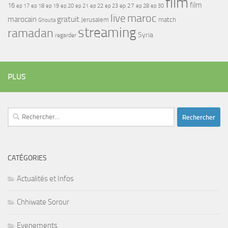
film
film
16
ep 17
ep 21
ep 27
ep 18
ep 19
ep 20
ep 22
ep 23
ep 28
ep 30
maroc
live
gratuit
marocain
Jerusalem
match
Ghouta
streaming
ramadan
Syria
regarder
PLUS
Rechercher :
CATÉGORIES
Actualités et Infos
Chhiwate Sorour
Evenements