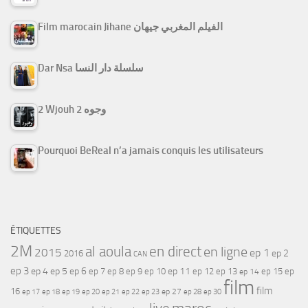
Film marocain Jihane الفيلم المغربي جيهان
Dar Nsa سلسلة دار النسا
2 Wjouh 2 وجوه
Pourquoi BeReal n’a jamais conquis les utilisateurs
ÉTIQUETTES
2M
al aoula
en direct
en ligne
2015
ep 1
ep 2
2016
CAN
ep 3
ep 4
ep 5
ep 6
ep 7
ep 11
ep 8
ep 9
ep 10
ep 12
ep 13
ep 15
ep
ep 14
film
film
16
ep 17
ep 21
ep 27
ep 18
ep 19
ep 20
ep 22
ep 23
ep 28
ep 30