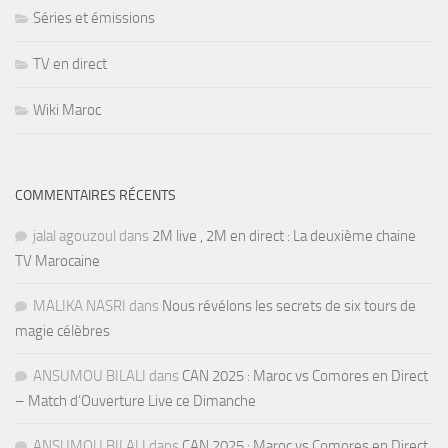
Séries et émissions
TV en direct
Wiki Maroc
COMMENTAIRES RÉCENTS
jalal agouzoul
dans
2M live , 2M en direct : La deuxième chaine
TV Marocaine
MALIKA NASRI
dans
Nous révélons les secrets de six tours de
magie célèbres
ANSUMOU BILALI
dans
CAN 2025 : Maroc vs Comores en Direct
– Match d’Ouverture Live ce Dimanche
ANSUMOU BILALI
dans
CAN 2025 : Maroc vs Comores en Direct