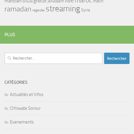
maroc
live
gratuit
marocain
Jerusalem
match
Ghouta
streaming
ramadan
Syria
regarder
PLUS
Rechercher :
CATÉGORIES
Actualités et Infos
Chhiwate Sorour
Evenements