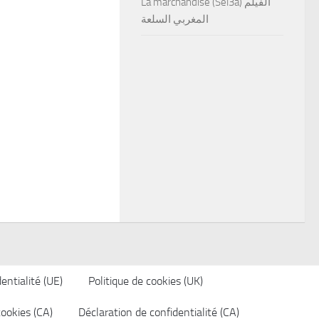
La marchandise (Sel3a) الفيلم
المغربي السلعة
entialité (UE)
Politique de cookies (UK)
cookies (CA)
Déclaration de confidentialité (CA)