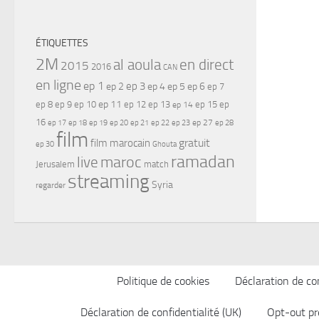
ÉTIQUETTES
2M
al aoula
en direct
2015
2016
CAN
en ligne
ep 1
ep 3
ep 2
ep 4
ep 5
ep 6
ep 7
ep 11
ep 8
ep 9
ep 10
ep 12
ep 13
ep 15
ep
ep 14
16
ep 17
ep 21
ep 27
ep 18
ep 19
ep 20
ep 22
ep 23
ep 28
film
gratuit
film marocain
ep 30
Ghouta
ramadan
maroc
live
Jerusalem
match
streaming
Syria
regarder
Politique de cookies
Déclaration de con
Déclaration de confidentialité (UK)
Opt-out pr