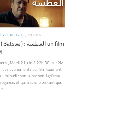
ÉS ET INFOS
10 JUIN 2016
ssa ) : العطسة un film
M
ous , Mardi 21 juin à 22h 30 sur 2M
re : Les événements du film tournent
e Lmiloudi connue par son égoïsme
rogance, et qui travaille en tant que
r...