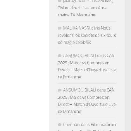
jalal agouzoul
dans
2M live ,
2M en direct : La deuxième
chaine TV Marocaine
MALIKA NASRI
dans
Nous
révélons les secrets de six tours
de magie célèbres
ANSUMOU BILALI
dans
CAN
2025 : Maroc vs Comores en
Direct – Match d’Ouverture Live
ce Dimanche
ANSUMOU BILALI
dans
CAN
2025 : Maroc vs Comores en
Direct – Match d’Ouverture Live
ce Dimanche
Chennani
dans
Film marocain