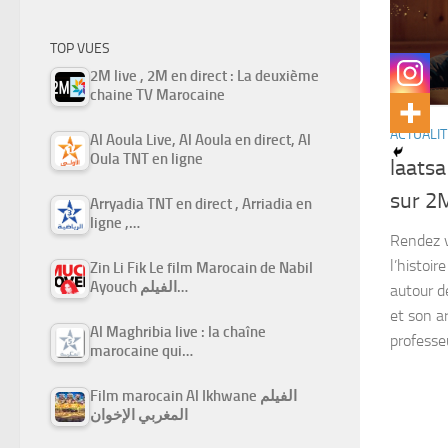
TOP VUES
2M live , 2M en direct : La deuxième
chaine TV Marocaine
ACTUALIT
Al Aoula Live, Al Aoula en direct, Al
Oula TNT en ligne
laatsa (l3at
sur 2
Arryadia TNT en direct , Arriadia en
ligne ,…
Rendez v
l’histoi
Zin Li Fik Le film Marocain de Nabil
Ayouch الفيلم…
autour d
et son ar
Al Maghribia live : la chaîne
professeu
marocaine qui…
Film marocain Al Ikhwane الفيلم
المغربي الإخوان