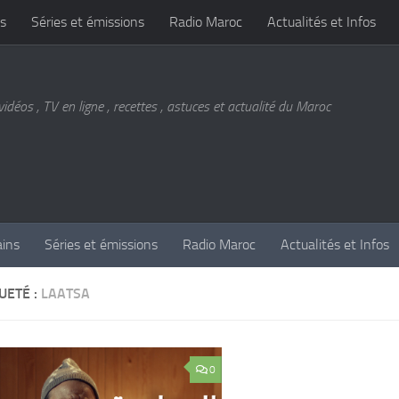
s
Séries et émissions
Radio Maroc
Actualités et Infos
vidéos , TV en ligne , recettes , astuces et actualité du Maroc
ains
Séries et émissions
Radio Maroc
Actualités et Infos
UETÉ :
LAATSA
0