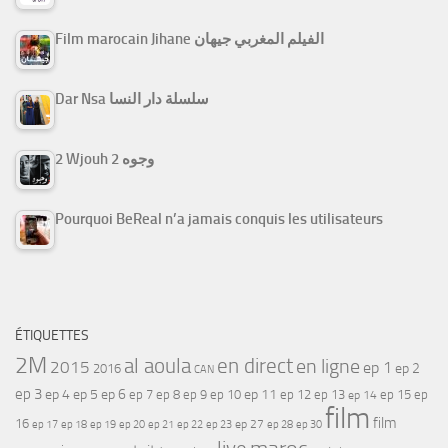
Film marocain Jihane الفيلم المغربي جيهان
Dar Nsa سلسلة دار النسا
2 Wjouh 2 وجوه
Pourquoi BeReal n’a jamais conquis les utilisateurs
ÉTIQUETTES
2M
al aoula
en direct
en ligne
2015
ep 1
ep 2
2016
CAN
ep 3
ep 4
ep 5
ep 6
ep 7
ep 11
ep 8
ep 9
ep 10
ep 12
ep 13
ep 15
ep
ep 14
film
film
16
ep 17
ep 21
ep 27
ep 18
ep 19
ep 20
ep 22
ep 23
ep 28
ep 30