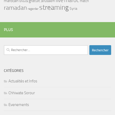
maroc
live
gratuit
marocain
Jerusalem
match
Ghouta
streaming
ramadan
Syria
regarder
PLUS
Rechercher :
CATÉGORIES
Actualités et Infos
Chhiwate Sorour
Evenements