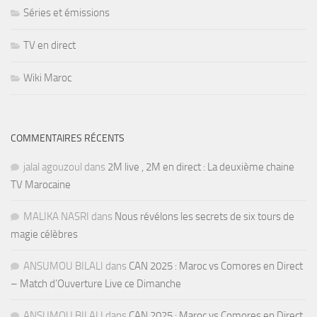
Séries et émissions
TV en direct
Wiki Maroc
COMMENTAIRES RÉCENTS
jalal agouzoul
dans
2M live , 2M en direct : La deuxième chaine
TV Marocaine
MALIKA NASRI
dans
Nous révélons les secrets de six tours de
magie célèbres
ANSUMOU BILALI
dans
CAN 2025 : Maroc vs Comores en Direct
– Match d’Ouverture Live ce Dimanche
ANSUMOU BILALI
dans
CAN 2025 : Maroc vs Comores en Direct