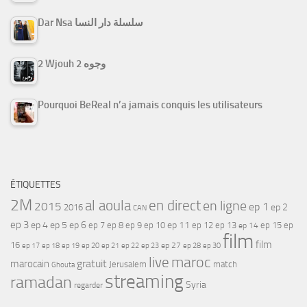
Dar Nsa سلسلة دار النسا
2 Wjouh 2 وجوه
Pourquoi BeReal n’a jamais conquis les utilisateurs
ÉTIQUETTES
2M
al aoula
en direct
en ligne
2015
ep 1
ep 2
2016
CAN
ep 3
ep 4
ep 5
ep 6
ep 7
ep 11
ep 8
ep 9
ep 10
ep 12
ep 13
ep 15
ep
ep 14
film
film
16
ep 17
ep 21
ep 27
ep 18
ep 19
ep 20
ep 22
ep 23
ep 28
ep 30
maroc
live
gratuit
marocain
Jerusalem
match
Ghouta
streaming
ramadan
Syria
regarder