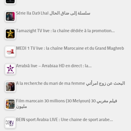
Série Ila Da9 Lhal سلسلة إلى ضاق الحال
Tamazight TV live : la chaîne dédiée à la promotion…
MEDI 1 TV live : la chaîne Marocaine et du Grand Maghreb
Arrabiâ live – Arrabiaa HD en direct : la…
A la recherche du mari de ma femme البحث عن زوج امرأتي
Film marocain 30 millions (30 Melyoun) فيلم مغربي 30
مليون
BEIN sport Arabia LIVE : Une chaine de sport arabe…