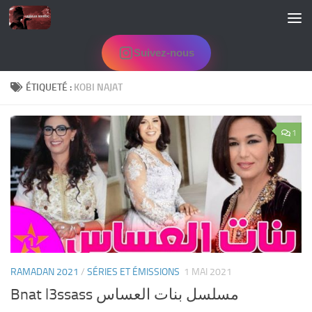
Skip to content
Suivez-nous
ÉTIQUETÉ :
KOBI NAJAT
1
RAMADAN 2021
/
SÉRIES ET ÉMISSIONS
1 MAI 2021
Bnat l3ssass مسلسل بنات العساس