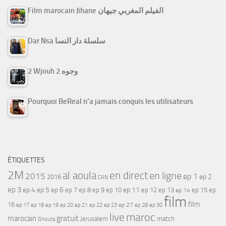
Film marocain Jihane الفيلم المغربي جيهان
Dar Nsa سلسلة دار النسا
2 Wjouh 2 وجوه
Pourquoi BeReal n’a jamais conquis les utilisateurs
ÉTIQUETTES
2M
al aoula
en direct
en ligne
2015
ep 1
ep 2
2016
CAN
ep 3
ep 4
ep 5
ep 6
ep 7
ep 11
ep 8
ep 9
ep 10
ep 12
ep 13
ep 15
ep
ep 14
film
film
16
ep 17
ep 21
ep 27
ep 18
ep 19
ep 20
ep 22
ep 23
ep 28
ep 30
maroc
live
gratuit
marocain
Jerusalem
match
Ghouta