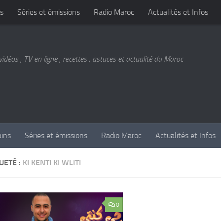
s
Séries et émissions
Radio Maroc
Actualités et Infos
vidéos , TV en ligne , recettes , astuces et actualité du Maroc
ains
Séries et émissions
Radio Maroc
Actualités et Infos
UETÉ :
KI KENTI KI WLITI
0