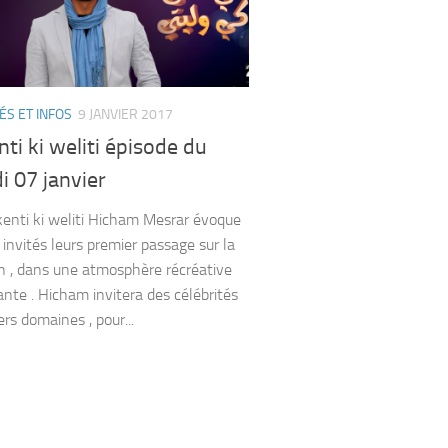
ÉS ET INFOS
9 JANVIER 2017
nti ki weliti épisode du
 07 janvier
kenti ki weliti Hicham Mesrar évoque
 invités leurs premier passage sur la
on , dans une atmosphère récréative
nte . Hicham invitera des célébrités
rs domaines , pour...