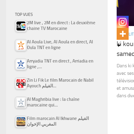
TOP VUES
2M live , 2M en direct : La deuxième
chaine TV Marocaine
ACTUALIT
Al Aoula Live, Al Aoula en direct, Al
ki kou
Oula TNT en ligne
samedi
Arryadia TNT en direct , Arriadia en
Dans ki 
ligne ,…
avec ses
Zin Li Fik Le film Marocain de Nabil
télévisi
Ayouch الفيلم…
et amusa
dans dive
Al Maghribia live : la chaîne
marocaine qui…
Film marocain Al Ikhwane الفيلم
المغربي الإخوان