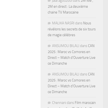
jalal agouzoul
dans
2M live ,
2M en direct : La deuxième
chaine TV Marocaine
MALIKA NASRI
dans
Nous
révélons les secrets de six tours
de magie célèbres
ANSUMOU BILALI
dans
CAN
2025 : Maroc vs Comores en
Direct – Match d’Ouverture Live
ce Dimanche
ANSUMOU BILALI
dans
CAN
2025 : Maroc vs Comores en
Direct – Match d’Ouverture Live
ce Dimanche
Chennani
dans
Film marocain