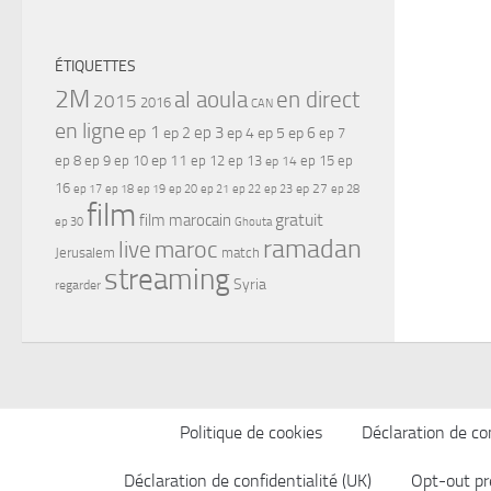
ÉTIQUETTES
2M
al aoula
en direct
2015
2016
CAN
en ligne
ep 1
ep 3
ep 2
ep 4
ep 5
ep 6
ep 7
ep 11
ep 8
ep 9
ep 10
ep 12
ep 13
ep 15
ep
ep 14
16
ep 17
ep 21
ep 27
ep 18
ep 19
ep 20
ep 22
ep 23
ep 28
film
gratuit
film marocain
ep 30
Ghouta
ramadan
maroc
live
Jerusalem
match
streaming
Syria
regarder
Politique de cookies
Déclaration de con
Déclaration de confidentialité (UK)
Opt-out pr