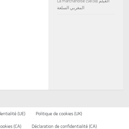
La marchandise (Sel3a) الفيلم
المغربي السلعة
entialité (UE)
Politique de cookies (UK)
cookies (CA)
Déclaration de confidentialité (CA)