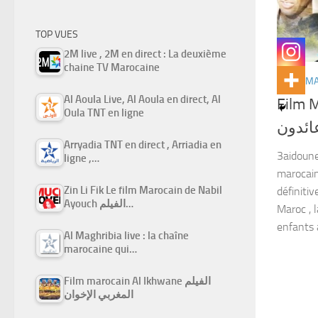
TOP VUES
2M live , 2M en direct : La deuxième
chaine TV Marocaine
FILMS M
Al Aoula Live, Al Aoula en direct, Al
Film Ma
Oula TNT en ligne
ائدون
Arryadia TNT en direct , Arriadia en
3aidoune 
ligne ,…
marocain
Zin Li Fik Le film Marocain de Nabil
définitiv
Ayouch الفيلم…
Maroc , l
enfants 
Al Maghribia live : la chaîne
marocaine qui…
Film marocain Al Ikhwane الفيلم
المغربي الإخوان