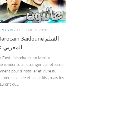
AROCAINS
1 DÉCEMBRE 2018
rocain 3aidoune الفيلم
المغربي ع
C’est l’histoire d’une famille
e résidente à l’étranger qui retourne
ement pour s’installer et vivre au
a mère , sa fille et ses 2 fils , mais les
auront du...