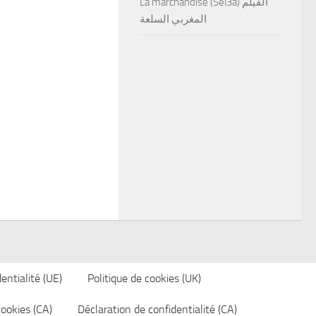
La marchandise (Sel3a) الفيلم
المغربي السلعة
entialité (UE)
Politique de cookies (UK)
cookies (CA)
Déclaration de confidentialité (CA)