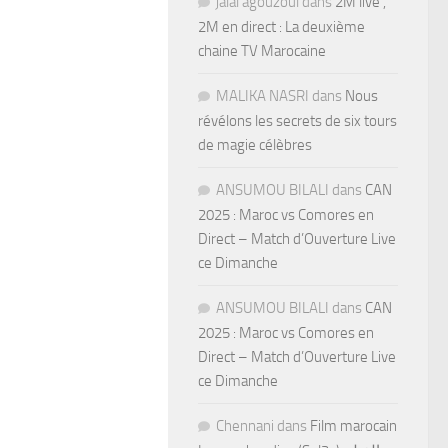
jalal agouzoul
dans
2M live ,
2M en direct : La deuxième
chaine TV Marocaine
MALIKA NASRI
dans
Nous
révélons les secrets de six tours
de magie célèbres
ANSUMOU BILALI
dans
CAN
2025 : Maroc vs Comores en
Direct – Match d’Ouverture Live
ce Dimanche
ANSUMOU BILALI
dans
CAN
2025 : Maroc vs Comores en
Direct – Match d’Ouverture Live
ce Dimanche
Chennani
dans
Film marocain