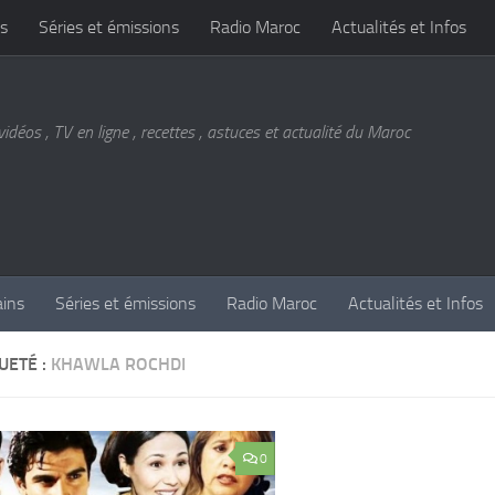
s
Séries et émissions
Radio Maroc
Actualités et Infos
vidéos , TV en ligne , recettes , astuces et actualité du Maroc
ains
Séries et émissions
Radio Maroc
Actualités et Infos
UETÉ :
KHAWLA ROCHDI
0