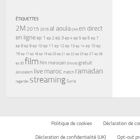
ÉTIQUETTES
2M
al aoula
en direct
2015
2016
CAN
en ligne
ep 1
ep 3
ep 2
ep 4
ep 5
ep 6
ep 7
ep 11
ep 8
ep 9
ep 10
ep 12
ep 13
ep 15
ep
ep 14
16
ep 17
ep 21
ep 27
ep 18
ep 19
ep 20
ep 22
ep 23
ep 28
film
gratuit
film marocain
ep 30
Ghouta
ramadan
maroc
live
Jerusalem
match
streaming
Syria
regarder
Politique de cookies
Déclaration de con
Déclaration de confidentialité (UK)
Opt-out pr