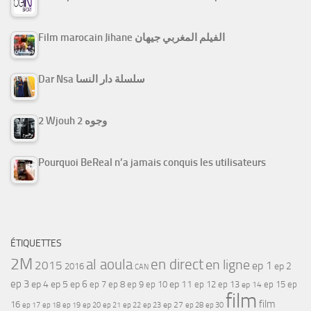
Film marocain Jihane الفيلم المغربي جيهان
Dar Nsa سلسلة دار النسا
2 Wjouh 2 وجوه
Pourquoi BeReal n’a jamais conquis les utilisateurs
ÉTIQUETTES
2M
al aoula
en direct
en ligne
2015
ep 1
ep 2
2016
CAN
ep 3
ep 4
ep 5
ep 6
ep 7
ep 11
ep 8
ep 9
ep 10
ep 12
ep 13
ep 15
ep
ep 14
film
film
16
ep 17
ep 21
ep 27
ep 18
ep 19
ep 20
ep 22
ep 23
ep 28
ep 30