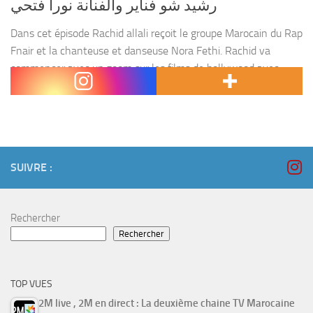
رشيد شو فناير والفنانة نورا فتحي
Dans cet épisode Rachid allali reçoit le groupe Marocain du Rap
Fnair et la chanteuse et danseuse Nora Fethi. Rachid va
commencer avec un zoom sur les films de bollywood avec
leurs scènes exagérées...
SUIVRE :
Rechercher
Rechercher
TOP VUES
2M live , 2M en direct : La deuxième chaine TV Marocaine