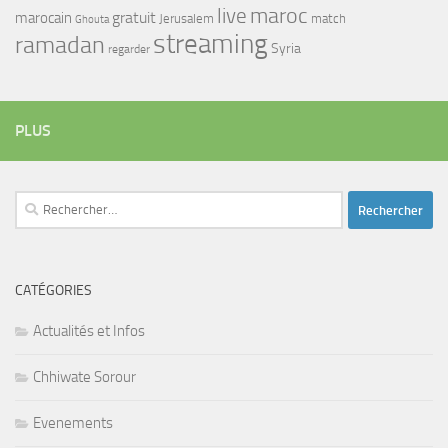
maroc
live
gratuit
marocain
Jerusalem
match
Ghouta
streaming
ramadan
Syria
regarder
PLUS
Rechercher :
CATÉGORIES
Actualités et Infos
Chhiwate Sorour
Evenements