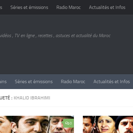
s
Séries et émissions
Radio Maroc
Actualités et Infos
vidéos , TV en ligne , recettes , astuces et actualité du Maroc
ains
Séries et émissions
Radio Maroc
Actualités et Infos
UETÉ :
KHALID IBRAHIMI
0