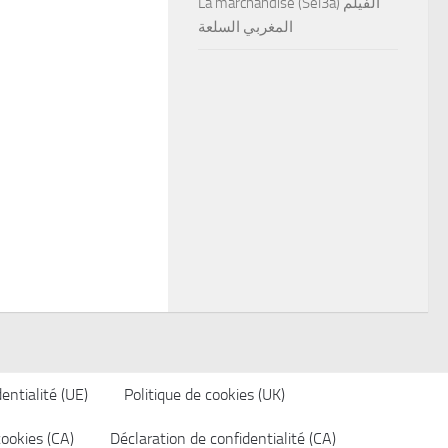
La marchandise (Sel3a) الفيلم
المغربي السلعة
entialité (UE)
Politique de cookies (UK)
cookies (CA)
Déclaration de confidentialité (CA)