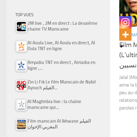
TOP VUES
2M live , 2M en direct : La deuxième
chaine TV Marocaine
FILMS M
Al Aoula Live, Al Aoula en direct, Al
Film 
Oula TNT en ligne
(L’ulti
Arryadia TNT en direct , Arriadia en
نسيين
ligne ,…
Jalal (M
Zin Li Fik Le film Marocain de Nabil
aime la 
Ayouch الفيلم…
peu au-d
relation
Al Maghribia live : la chaîne
marocaine qui…
paroles 
Film marocain Al Ikhwane الفيلم
المغربي الإخوان