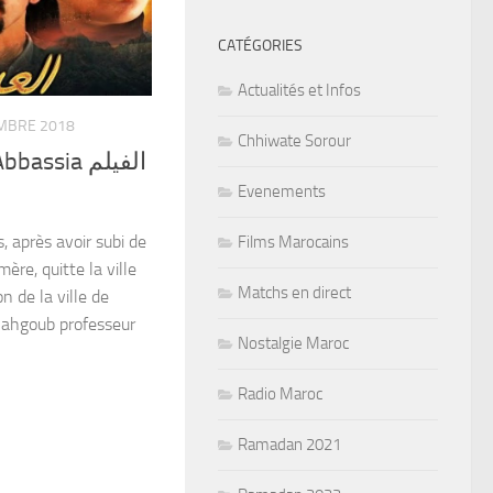
CATÉGORIES
Actualités et Infos
MBRE 2018
Chhiwate Sorour
ssia الفيلم
Evenements
 après avoir subi de
Films Marocains
ère, quitte la ville
Matchs en direct
n de la ville de
Mahgoub professeur
Nostalgie Maroc
Radio Maroc
Ramadan 2021