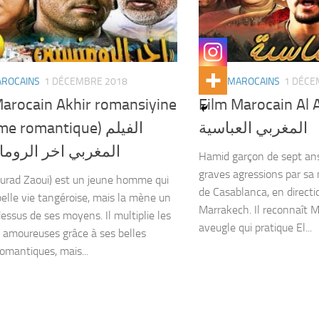
AROCAINS
1 DÉCEMBRE 2018
FILMS MAROCAINS
1 DÉCE
Marocain Akhir romansiyine
Film Marocain Al Abba
المغربي العباسية
me romantique) الفيلم
المغربي اخر الروما
Hamid garçon de sept ans,
graves agressions par sa m
ourad Zaoui) est un jeune homme qui
de Casablanca, en directio
belle vie tangéroise, mais la mène un
Marrakech. Il reconnaît 
essus de ses moyens. Il multiplie les
aveugle qui pratique El...
s amoureuses grâce à ses belles
romantiques, mais...