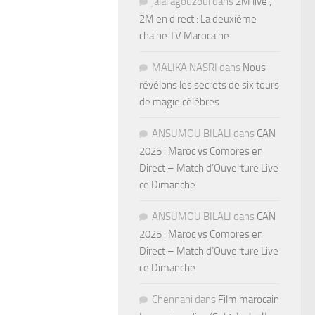
jalal agouzoul
dans
2M live ,
2M en direct : La deuxième
chaine TV Marocaine
MALIKA NASRI
dans
Nous
révélons les secrets de six tours
de magie célèbres
ANSUMOU BILALI
dans
CAN
2025 : Maroc vs Comores en
Direct – Match d’Ouverture Live
ce Dimanche
ANSUMOU BILALI
dans
CAN
2025 : Maroc vs Comores en
Direct – Match d’Ouverture Live
ce Dimanche
Chennani
dans
Film marocain