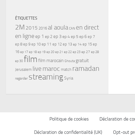
ÉTIQUETTES
2M
al aoula
en direct
2015
2016
CAN
en ligne
ep 1
ep 3
ep 2
ep 4
ep 5
ep 6
ep 7
ep 11
ep 8
ep 9
ep 10
ep 12
ep 13
ep 15
ep
ep 14
16
ep 17
ep 21
ep 27
ep 18
ep 19
ep 20
ep 22
ep 23
ep 28
film
gratuit
film marocain
ep 30
Ghouta
ramadan
maroc
live
Jerusalem
match
streaming
Syria
regarder
Politique de cookies
Déclaration de con
Déclaration de confidentialité (UK)
Opt-out pr