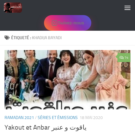
Skip to content
Suivez-nous
ÉTIQUETÉ :
KHADIJA BAYADI
14
RAMADAN 2021
/
SÉRIES ET ÉMISSIONS
18 MAI 2020
Yakout et Anbar ياقوت و عنبر