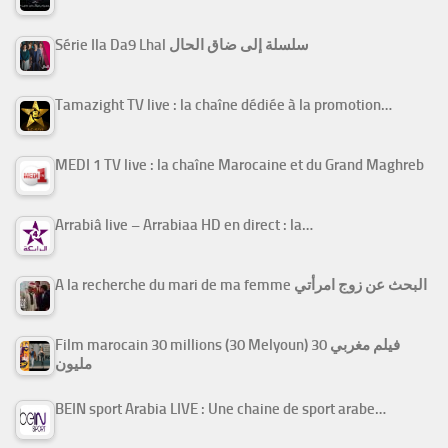
Série Ila Da9 Lhal سلسلة إلى ضاق الحال
Tamazight TV live : la chaîne dédiée à la promotion…
MEDI 1 TV live : la chaîne Marocaine et du Grand Maghreb
Arrabiâ live – Arrabiaa HD en direct : la…
A la recherche du mari de ma femme البحث عن زوج امرأتي
Film marocain 30 millions (30 Melyoun) فيلم مغربي 30
مليون
BEIN sport Arabia LIVE : Une chaine de sport arabe…