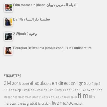
Film marocain Jihane الفيلم المغربي جيهان
Dar Nsa سلسلة دار النسا
2 Wjouh 2 وجوه
Pourquoi BeReal n’a jamais conquis les utilisateurs
ÉTIQUETTES
2M
al aoula
en direct
en ligne
2015
ep 1
ep 2
2016
CAN
ep 3
ep 4
ep 5
ep 6
ep 7
ep 11
ep 8
ep 9
ep 10
ep 12
ep 13
ep 15
ep
ep 14
film
film
16
ep 17
ep 21
ep 27
ep 18
ep 19
ep 20
ep 22
ep 23
ep 28
ep 30
maroc
live
gratuit
marocain
Jerusalem
match
Ghouta