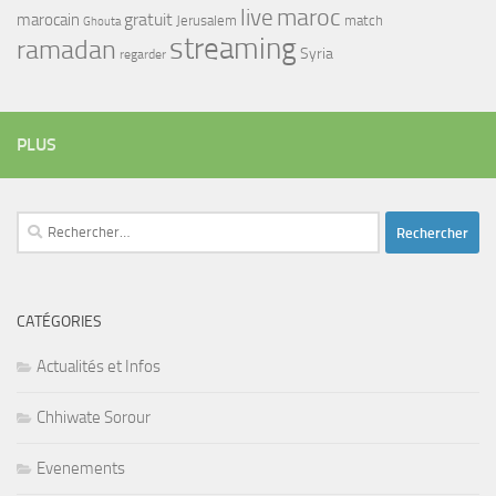
maroc
live
gratuit
marocain
Jerusalem
match
Ghouta
streaming
ramadan
Syria
regarder
PLUS
Rechercher :
CATÉGORIES
Actualités et Infos
Chhiwate Sorour
Evenements