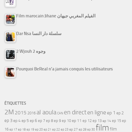
Film marocain Jihane الفيلم المغربي جيهان
Dar Nsa سلسلة دار النسا
2 Wjouh 2 وجوه
Pourquoi BeReal n’a jamais conquis les utilisateurs
ÉTIQUETTES
2M
al aoula
en direct
en ligne
2015
ep 1
ep 2
2016
CAN
ep 3
ep 4
ep 5
ep 6
ep 7
ep 11
ep 8
ep 9
ep 10
ep 12
ep 13
ep 15
ep
ep 14
film
film
16
ep 17
ep 21
ep 27
ep 18
ep 19
ep 20
ep 22
ep 23
ep 28
ep 30