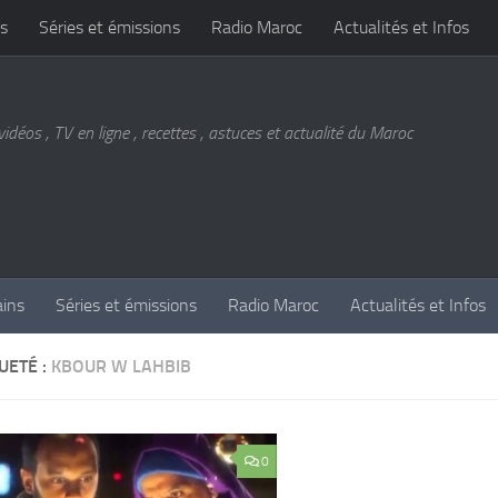
s
Séries et émissions
Radio Maroc
Actualités et Infos
vidéos , TV en ligne , recettes , astuces et actualité du Maroc
ains
Séries et émissions
Radio Maroc
Actualités et Infos
UETÉ :
KBOUR W LAHBIB
0