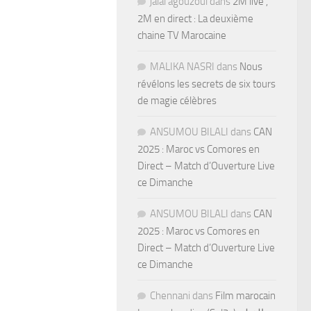
jalal agouzoul
dans
2M live ,
2M en direct : La deuxième
chaine TV Marocaine
MALIKA NASRI
dans
Nous
révélons les secrets de six tours
de magie célèbres
ANSUMOU BILALI
dans
CAN
2025 : Maroc vs Comores en
Direct – Match d’Ouverture Live
ce Dimanche
ANSUMOU BILALI
dans
CAN
2025 : Maroc vs Comores en
Direct – Match d’Ouverture Live
ce Dimanche
Chennani
dans
Film marocain