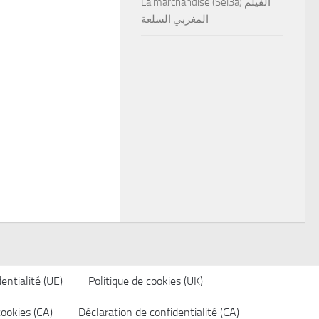
La marchandise (Sel3a) الفيلم
المغربي السلعة
entialité (UE)
Politique de cookies (UK)
cookies (CA)
Déclaration de confidentialité (CA)