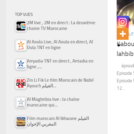
TOP VUES
2M live , 2M en direct : La deuxième
chaine TV Marocaine
ACTUALIT
Al Aoula Live, Al Aoula en direct, Al
Kabou
Oula TNT en ligne
lahbib
Arryadia TNT en direct , Arriadia en
épisode 
ligne ,…
Episode 5
Zin Li Fik Le film Marocain de Nabil
Episode 
Ayouch الفيلم…
12...
Al Maghribia live : la chaîne
marocaine qui…
Film marocain Al Ikhwane الفيلم
المغربي الإخوان