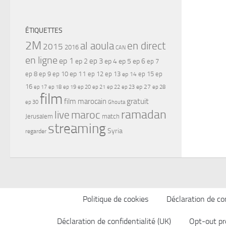
ÉTIQUETTES
2M
al aoula
en direct
2015
2016
CAN
en ligne
ep 1
ep 3
ep 2
ep 4
ep 5
ep 6
ep 7
ep 11
ep 8
ep 9
ep 10
ep 12
ep 13
ep 15
ep
ep 14
16
ep 17
ep 21
ep 27
ep 18
ep 19
ep 20
ep 22
ep 23
ep 28
film
gratuit
film marocain
ep 30
Ghouta
ramadan
maroc
live
Jerusalem
match
streaming
Syria
regarder
Politique de cookies
Déclaration de con
Déclaration de confidentialité (UK)
Opt-out pr