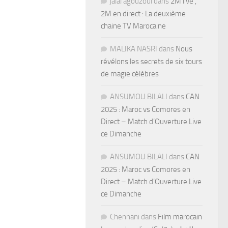
jalal agouzoul
dans
2M live ,
2M en direct : La deuxième
chaine TV Marocaine
MALIKA NASRI
dans
Nous
révélons les secrets de six tours
de magie célèbres
ANSUMOU BILALI
dans
CAN
2025 : Maroc vs Comores en
Direct – Match d’Ouverture Live
ce Dimanche
ANSUMOU BILALI
dans
CAN
2025 : Maroc vs Comores en
Direct – Match d’Ouverture Live
ce Dimanche
Chennani
dans
Film marocain