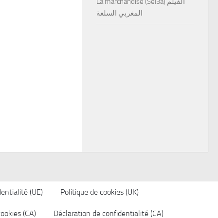
La marchandise (Sel3a) الفيلم
المغربي السلعة
entialité (UE)
Politique de cookies (UK)
cookies (CA)
Déclaration de confidentialité (CA)