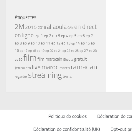
ÉTIQUETTES
2M
al aoula
en direct
2015
2016
CAN
en ligne
ep 1
ep 3
ep 2
ep 4
ep 5
ep 6
ep 7
ep 11
ep 8
ep 9
ep 10
ep 12
ep 13
ep 15
ep
ep 14
16
ep 17
ep 21
ep 27
ep 18
ep 19
ep 20
ep 22
ep 23
ep 28
film
gratuit
film marocain
ep 30
Ghouta
ramadan
maroc
live
Jerusalem
match
streaming
Syria
regarder
Politique de cookies
Déclaration de con
Déclaration de confidentialité (UK)
Opt-out pr