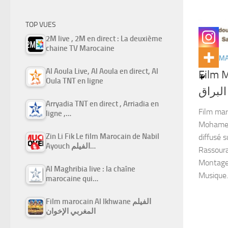
TOP VUES
2M live , 2M en direct : La deuxième
chaine TV Marocaine
FILMS M
Al Aoula Live, Al Aoula en direct, Al
Film M
Oula TNT en ligne
البراق
Arryadia TNT en direct , Arriadia en
Film mar
ligne ,…
Mohamed 
Zin Li Fik Le film Marocain de Nabil
diffusé 
Ayouch الفيلم…
Rassoura
Montage 
Al Maghribia live : la chaîne
Musique..
marocaine qui…
Film marocain Al Ikhwane الفيلم
المغربي الإخوان