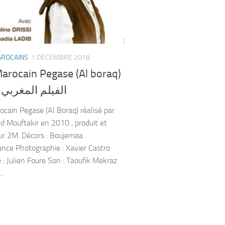
AROCAINS
1 DÉCEMBRE 2018
arocain Pegase (Al boraq)
الفيلم المغربي 
ocain Pegase (Al Boraq) réalisé par
Mouftakir en 2010 , produit et
sur 2M. Décors : Boujemaa
nce Photographie : Xavier Castro
: Julien Foure Son : Taoufik Mekraz
.