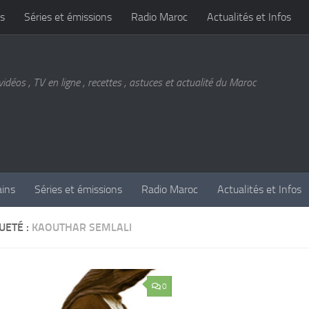
s
Séries et émissions
Radio Maroc
Actualités et Infos
vidéos , TV en ligne , recettes , astuces et actualité du Maroc
ains
Séries et émissions
Radio Maroc
Actualités et Infos
UETÉ :
KAOUTHAR SEMLALI
0