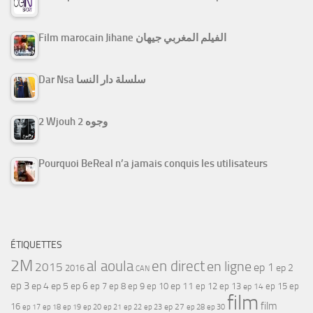
Film marocain Jihane الفيلم المغربي جيهان
Dar Nsa سلسلة دار النسا
2 Wjouh 2 وجوه
Pourquoi BeReal n’a jamais conquis les utilisateurs
ÉTIQUETTES
2M
al aoula
en direct
en ligne
2015
ep 1
ep 2
2016
CAN
ep 3
ep 4
ep 5
ep 6
ep 7
ep 11
ep 8
ep 9
ep 10
ep 12
ep 13
ep 15
ep
ep 14
film
film
16
ep 17
ep 21
ep 27
ep 18
ep 19
ep 20
ep 22
ep 23
ep 28
ep 30