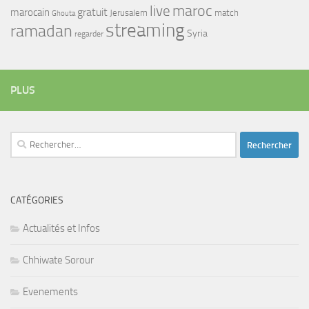
maroc
live
gratuit
marocain
Jerusalem
match
Ghouta
streaming
ramadan
Syria
regarder
PLUS
Rechercher :
CATÉGORIES
Actualités et Infos
Chhiwate Sorour
Evenements