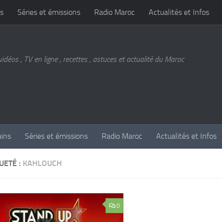
s
Séries et émissions
Radio Maroc
Actualités et Infos
vidéos , TV en ligne , recettes , astuces et actualité du Maroc
ains
Séries et émissions
Radio Maroc
Actualités et Infos
UETÉ :
KAHLOUCH
0