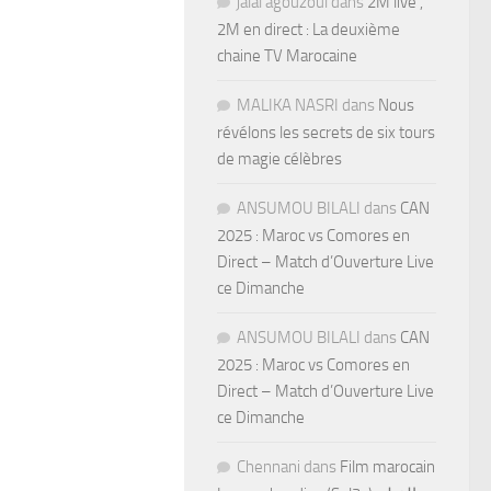
jalal agouzoul
dans
2M live ,
2M en direct : La deuxième
chaine TV Marocaine
MALIKA NASRI
dans
Nous
révélons les secrets de six tours
de magie célèbres
ANSUMOU BILALI
dans
CAN
2025 : Maroc vs Comores en
Direct – Match d’Ouverture Live
ce Dimanche
ANSUMOU BILALI
dans
CAN
2025 : Maroc vs Comores en
Direct – Match d’Ouverture Live
ce Dimanche
Chennani
dans
Film marocain