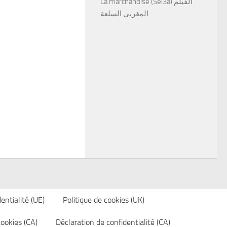
La marchandise (Sel3a) الفيلم
المغربي السلعة
entialité (UE)
Politique de cookies (UK)
cookies (CA)
Déclaration de confidentialité (CA)