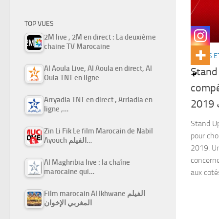
TOP VUES
2M live , 2M en direct : La deuxième
chaine TV Marocaine
SÉRIES E
Al Aoula Live, Al Aoula en direct, Al
Stand
Oula TNT en ligne
compéti
Arryadia TNT en direct , Arriadia en
20
ligne ,…
Stand Up
Zin Li Fik Le film Marocain de Nabil
pour cho
Ayouch الفيلم…
2019. Un
concerne 
Al Maghribia live : la chaîne
marocaine qui…
aux coté
Film marocain Al Ikhwane الفيلم
المغربي الإخوان