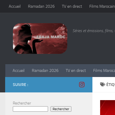
Accueil
Ramadan 2026
TV en direct
Films Marocain
Skip to content
Séries et émissions, films, 
Accueil
Ramadan 2026
TV en direct
Films Maroc
SUIVRE :
ÉTIQ
Rechercher
Rechercher