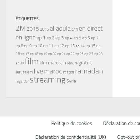
ÉTIQUETTES
2M
al aoula
en direct
2015
2016
CAN
en ligne
ep 1
ep 3
ep 2
ep 4
ep 5
ep 6
ep 7
ep 11
ep 8
ep 9
ep 10
ep 12
ep 13
ep 15
ep
ep 14
16
ep 17
ep 21
ep 27
ep 18
ep 19
ep 20
ep 22
ep 23
ep 28
film
gratuit
film marocain
ep 30
Ghouta
ramadan
maroc
live
Jerusalem
match
streaming
Syria
regarder
Politique de cookies
Déclaration de con
Déclaration de confidentialité (UK)
Opt-out pr