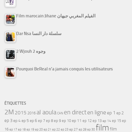
Film marocain Jihane الفيلم المغربي جيهان
Dar Nsa سلسلة دار النسا
2 Wjouh 2 وجوه
Pourquoi BeReal n’a jamais conquis les utilisateurs
ÉTIQUETTES
2M
al aoula
en direct
en ligne
2015
ep 1
ep 2
2016
CAN
ep 3
ep 4
ep 5
ep 6
ep 7
ep 11
ep 8
ep 9
ep 10
ep 12
ep 13
ep 15
ep
ep 14
film
film
16
ep 17
ep 21
ep 27
ep 18
ep 19
ep 20
ep 22
ep 23
ep 28
ep 30