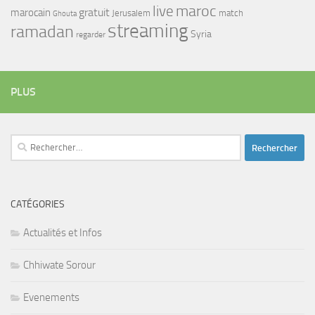
maroc
live
gratuit
marocain
Jerusalem
match
Ghouta
streaming
ramadan
Syria
regarder
PLUS
Rechercher :
CATÉGORIES
Actualités et Infos
Chhiwate Sorour
Evenements