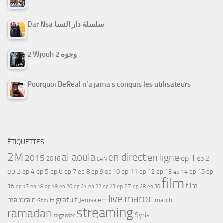
Dar Nsa سلسلة دار النسا
2 Wjouh 2 وجوه
Pourquoi BeReal n’a jamais conquis les utilisateurs
ÉTIQUETTES
2M
al aoula
en direct
en ligne
2015
ep 1
ep 2
2016
CAN
ep 3
ep 4
ep 5
ep 6
ep 7
ep 11
ep 8
ep 9
ep 10
ep 12
ep 13
ep 15
ep
ep 14
film
film
16
ep 17
ep 21
ep 27
ep 18
ep 19
ep 20
ep 22
ep 23
ep 28
ep 30
maroc
live
gratuit
marocain
Jerusalem
match
Ghouta
streaming
ramadan
Syria
regarder