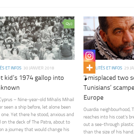
0
ÉS ET INFOS
30 JANVIER 2018
ACTUALITÉS ET INFOS
29 J
t kid’s 1974 gallop into
‘I misplaced two s
nknown
Tunisians’ scampe
Europe
 Cyprus – Nine-year-old Mihalis Mihail
r seen a ship before, let alone been
Ouardia neighbourhood, 
 one. Yet there he stood, anxious and
reaches into his coat’s b
 on the deck of The Patra, about to
out a see-through plastic 
n a journey that would change his
than the size of his hand