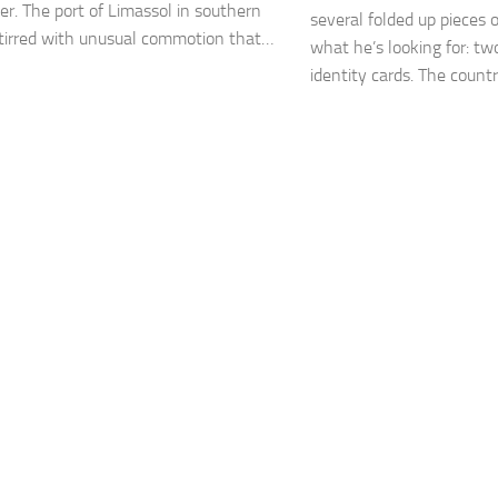
ver. The port of Limassol in southern
several folded up pieces o
tirred with unusual commotion that…
what he’s looking for: two
identity cards. The count