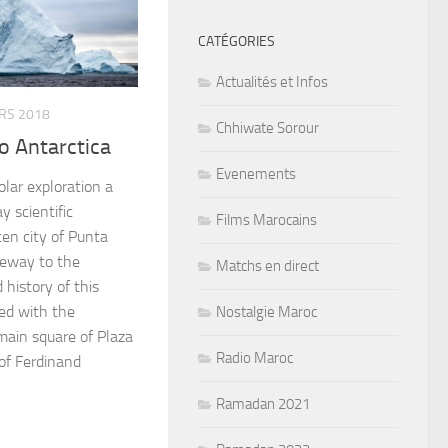
CATÉGORIES
Actualités et Infos
RS 2018
Chhiwate Sorour
to Antarctica
Evenements
lar exploration a
 scientific
Films Marocains
ten city of Punta
teway to the
Matchs en direct
 history of this
ed with the
Nostalgie Maroc
ain square of Plaza
Radio Maroc
of Ferdinand
Ramadan 2021