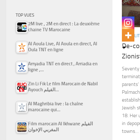
TOP VUES
2M live , 2M en direct : La deuxième
chaine TV Marocaine
ACTUALIT
Al Aoula Live, Al Aoula en direct, Al
De-col
Oula TNT en ligne
Zionis
Arryadia TNT en direct , Arriadia en
Seventy 
ligne ,…
terminat
Zin Li Fik Le film Marocain de Nabil
parents’ 
Ayouch الفيلم…
Palmach,
establis
Al Maghribia live : la chaîne
Jewish s
marocaine qui…
18. Her u
in depop
Film marocain Al Ikhwane الفيلم
المغربي الإخوان
towns…