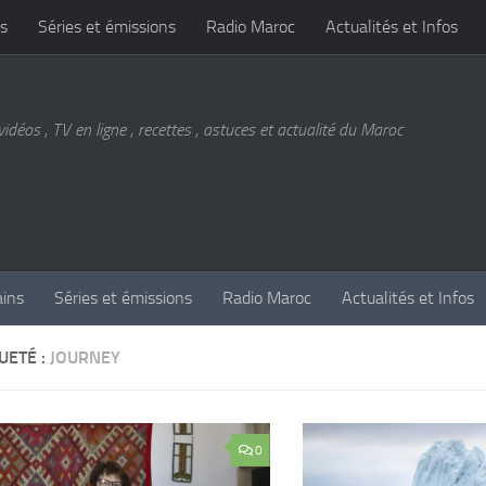
s
Séries et émissions
Radio Maroc
Actualités et Infos
vidéos , TV en ligne , recettes , astuces et actualité du Maroc
ains
Séries et émissions
Radio Maroc
Actualités et Infos
UETÉ :
JOURNEY
0