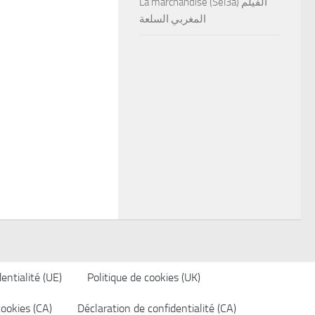
La marchandise (Sel3a) الفيلم
المغربي السلعة
entialité (UE)
Politique de cookies (UK)
cookies (CA)
Déclaration de confidentialité (CA)