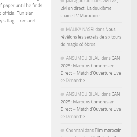
jalal agouzoul
dans
2M live ,
f paper until he finds
2M en direct : La deuxième
 official Tunisian
chaine TV Marocaine
ry’s flag – red and…
MALIKA NASRI
dans
Nous
révélons les secrets de six tours
de magie célèbres
ANSUMOU BILALI
dans
CAN
2025 : Maroc vs Comores en
Direct – Match d’Ouverture Live
ce Dimanche
ANSUMOU BILALI
dans
CAN
2025 : Maroc vs Comores en
Direct – Match d’Ouverture Live
ce Dimanche
Chennani
dans
Film marocain