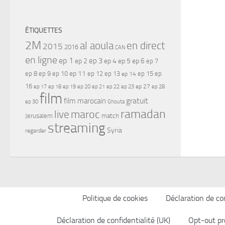
ÉTIQUETTES
2M
al aoula
en direct
2015
2016
CAN
en ligne
ep 1
ep 3
ep 2
ep 4
ep 5
ep 6
ep 7
ep 11
ep 8
ep 9
ep 10
ep 12
ep 13
ep 15
ep
ep 14
16
ep 17
ep 21
ep 27
ep 18
ep 19
ep 20
ep 22
ep 23
ep 28
film
gratuit
film marocain
ep 30
Ghouta
ramadan
maroc
live
Jerusalem
match
streaming
Syria
regarder
Politique de cookies
Déclaration de con
Déclaration de confidentialité (UK)
Opt-out pr