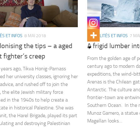
ÉS ET INFOS
8 MAI 2018
ACTUALITÉS ET INFOS
7 MA
onising the tips – a aged
A frigid lumber in
t fighter’s creep
From the golden age of po
century ago to modern day
years ago, Tikva Honig-Parnass
expeditions, the wind-bit
ed her university classes, ignoring her
Arenas is the Chilean ga
advice, and rushed off to join the
Antarctic. The culture and
 the elite Jewish military force
frontier-town are entwin
hed in the 1940s to help create a
Southern Ocean. In the m
tate in historical Palestine. She was
Munoz Gamero, a statue 
nit, the Harel Brigade, played its part
Magellan looks…
ulating and destroying Palestinian