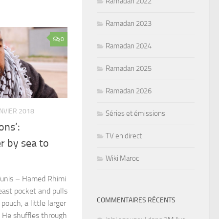
Ramadan 2022
Ramadan 2023
0
Ramadan 2024
Ramadan 2025
Ramadan 2026
ANVIER 2018
Séries et émissions
ons’:
TV en direct
r by sea to
Wiki Maroc
Tunis – Hamed Rhimi
reast pocket and pulls
COMMENTAIRES RÉCENTS
pouch, a little larger
. He shuffles through