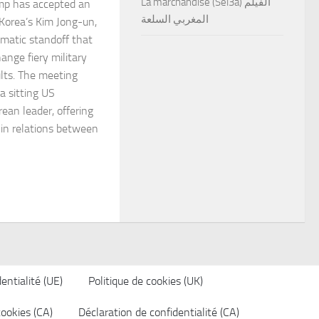
La marchandise (Sel3a) الفيلم
mp has accepted an
المغربي السلعة
 Korea’s Kim Jong-un,
omatic standoff that
ange fiery military
ults. The meeting
a sitting US
ean leader, offering
 in relations between
entialité (UE)
Politique de cookies (UK)
cookies (CA)
Déclaration de confidentialité (CA)