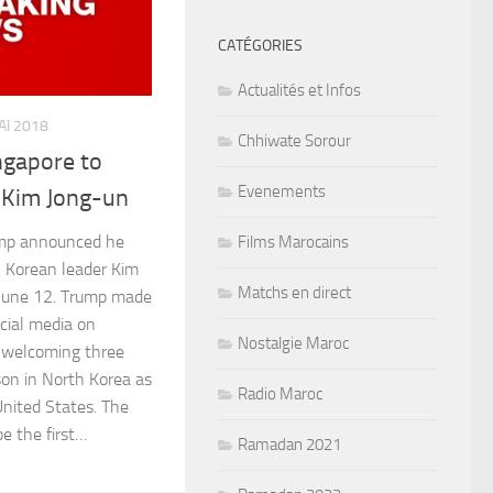
CATÉGORIES
Actualités et Infos
AI 2018
Chhiwate Sorour
ngapore to
Evenements
 Kim Jong-un
ump announced he
Films Marocains
h Korean leader Kim
Matchs en direct
 June 12. Trump made
ial media on
Nostalgie Maroc
r welcoming three
son in North Korea as
Radio Maroc
United States. The
e the first…
Ramadan 2021