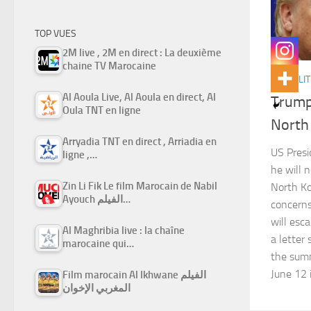
TOP VUES
2M live , 2M en direct : La deuxième
chaine TV Marocaine
ACTUALIT
Al Aoula Live, Al Aoula en direct, Al
Trump
Oula TNT en ligne
North
Arryadia TNT en direct , Arriadia en
US Pres
ligne ,…
he will 
Zin Li Fik Le film Marocain de Nabil
North Ko
Ayouch الفيلم…
concerns
will esca
Al Maghribia live : la chaîne
a letter
marocaine qui…
the summ
June 12 
Film marocain Al Ikhwane الفيلم
المغربي الإخوان