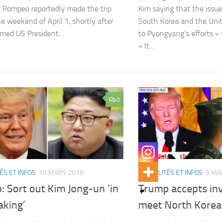
. Pompeo reportedly made the trip
Kim saying that the issue
he weekend of April 1, shortly after
South Korea and the Uni
amed US President…
to Pyongyang’s efforts « 
« It…
0
ÉS ET INFOS
10 MARS 2018
ACTUALITÉS ET INFOS
9 MA
 Sort out Kim Jong-un ‘in
Trump accepts inv
aking’
meet North Korea