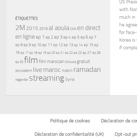
US Presi
with Nor
much in 
ÉTIQUETTES
he agree
2M
al aoula
en direct
2015
2016
CAN
for face
en ligne
ep 1
ep 3
ep 2
ep 4
ep 5
ep 6
ep 7
Korea is
ep 11
ep 8
ep 9
ep 10
ep 12
ep 13
ep 15
ep
ep 14
if compl
16
ep 17
ep 21
ep 27
ep 18
ep 19
ep 20
ep 22
ep 23
ep 28
film
gratuit
film marocain
ep 30
Ghouta
ramadan
maroc
live
Jerusalem
match
streaming
Syria
regarder
Politique de cookies
Déclaration de con
Déclaration de confidentialité (UK)
Opt-out pr