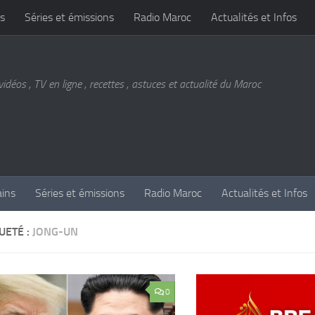
s
Séries et émissions
Radio Maroc
Actualités et Infos
vidéos , TV en ligne , recettes , astuces et actualité du Maroc
ains
Séries et émissions
Radio Maroc
Actualités et Infos
UETÉ :
JONG-UN
0