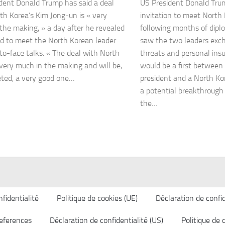
dent Donald Trump has said a deal
US President Donald Tru
th Korea’s Kim Jong-un is « very
invitation to meet North
the making, » a day after he revealed
following months of dipl
d to meet the North Korean leader
saw the two leaders exch
-to-face talks. « The deal with North
threats and personal ins
 very much in the making and will be,
would be a first between 
eted, a very good one…
president and a North Kor
a potential breakthrough
the…
fidentialité
Politique de cookies (UE)
Déclaration de confid
eferences
Déclaration de confidentialité (US)
Politique de 