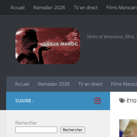
Accueil
Ramadan 2026
TV en direct
Films Marocain
Skip to content
Séries et émissions, films, 
Accueil
Ramadan 2026
TV en direct
Films Maroc
SUIVRE :
ÉTIQ
Rechercher
Rechercher