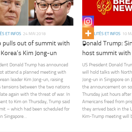
ÉS ET INFOS
24 MAI 2018
ACTUALITÉS ET INFOS
10 M
 pulls out of summit with
Donald Trump: Si
 Korea’s Kim Jong-un
host summit with
ident Donald Trump has announced
US President Donald Tr
not attend a planned meeting with
will hold talks with Nort
rean leader Kim Jong-un, raising
Jong-un in Singapore on
 tensions between the two nations
the announcement on soc
late again with the threat of war. In
Thursday just hours afte
 sent to Kim on Thursday, Trump said
Americans freed from pri
it – which had been scheduled for
they arrived back in the 
in Singapore…
Kim-Trump meeting will b