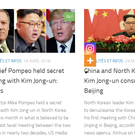
0
ÉS ET INFOS
18 AVRIL 2018
ACTUALITÉS ET INFOS
28 M
hief Pompeo held secret
China and North K
ng with Kim Jong-un:
Kim Jong-un consu
ts
Beijing
ctor Mike Pompeo held a secret
North Korean leader Kim
with Kim Jong-un in North Korea
to denuclearise the Kore
this month in what is believed to be
his first meeting with Ch
est level meeting between the two
Jinping in Beijing, accord
s in nearly two decades, US media
news agency. Xinhua on