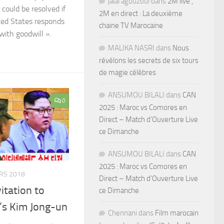
jalal agouzoul
dans
2M live ,
 could be resolved if
2M en direct : La deuxième
ted States responds
chaine TV Marocaine
with goodwill ».
MALIKA NASRI
dans
Nous
révélons les secrets de six tours
de magie célèbres
ANSUMOU BILALI
dans
CAN
0
2025 : Maroc vs Comores en
Direct – Match d’Ouverture Live
ce Dimanche
ANSUMOU BILALI
dans
CAN
2025 : Maroc vs Comores en
RS 2018
Direct – Match d’Ouverture Live
itation to
ce Dimanche
’s Kim Jong-un
Chennani
dans
Film marocain