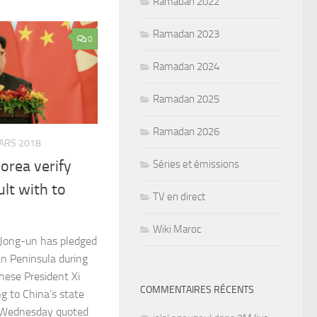
Ramadan 2022
Ramadan 2023
0
Ramadan 2024
Ramadan 2025
Ramadan 2026
ARS 2018
orea verify
Séries et émissions
lt with to
TV en direct
Wiki Maroc
 Jong-un has pledged
an Peninsula during
inese President Xi
COMMENTAIRES RÉCENTS
ing to China’s state
 Wednesday quoted