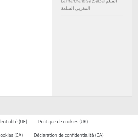
La marchandise (Sel3a) الفيلم
المغربي السلعة
entialité (UE)
Politique de cookies (UK)
cookies (CA)
Déclaration de confidentialité (CA)