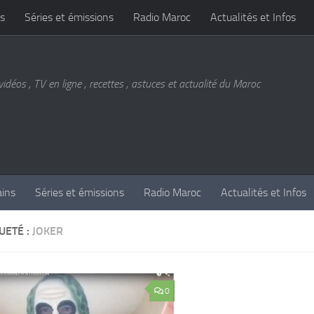
s
Séries et émissions
Radio Maroc
Actualités et Infos
vidéos , TV en ligne , recettes , astuces et actualité du Maroc
ains
Séries et émissions
Radio Maroc
Actualités et Infos
UETÉ :
JOKER
0