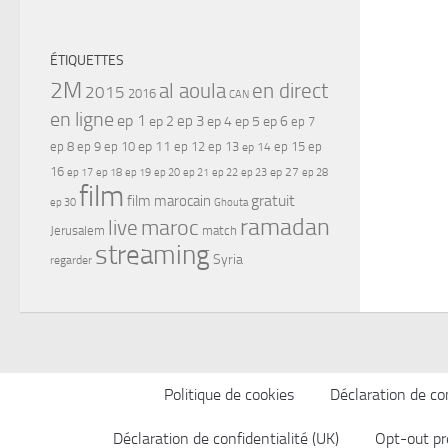
ÉTIQUETTES
2M
al aoula
en direct
2015
2016
CAN
en ligne
ep 1
ep 3
ep 2
ep 4
ep 5
ep 6
ep 7
ep 11
ep 8
ep 9
ep 10
ep 12
ep 13
ep 15
ep
ep 14
16
ep 17
ep 21
ep 27
ep 18
ep 19
ep 20
ep 22
ep 23
ep 28
film
gratuit
film marocain
ep 30
Ghouta
ramadan
maroc
live
Jerusalem
match
streaming
Syria
regarder
Politique de cookies
Déclaration de con
Déclaration de confidentialité (UK)
Opt-out pr