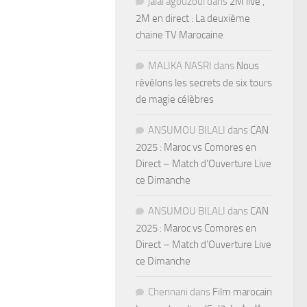
jalal agouzoul
dans
2M live ,
2M en direct : La deuxième
chaine TV Marocaine
MALIKA NASRI
dans
Nous
révélons les secrets de six tours
de magie célèbres
ANSUMOU BILALI
dans
CAN
2025 : Maroc vs Comores en
Direct – Match d’Ouverture Live
ce Dimanche
ANSUMOU BILALI
dans
CAN
2025 : Maroc vs Comores en
Direct – Match d’Ouverture Live
ce Dimanche
Chennani
dans
Film marocain