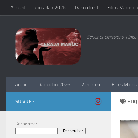
Accueil
Ramadan 2026
TV en direct
Films Marocain
Skip to content
Séries et émissions, films, 
Accueil
Ramadan 2026
TV en direct
Films Maroc
SUIVRE :
ÉTIQ
Rechercher
Rechercher