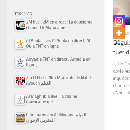
TOP VUES
2M live , 2M en direct : La deuxième
chaine TV Marocaine
ACTUALIT
Al Aoula Live, Al Aoula en direct, Al
Déguis
Oula TNT en ligne
tuer 
Arryadia TNT en direct , Arriadia en
Un Québé
ligne ,…
après le
Zin Li Fik Le film Marocain de Nabil
inquiétan
Ayouch الفيلم…
chaque s
«Nous all
Al Maghribia live : la chaîne
marocaine qui…
Film marocain Al Ikhwane الفيلم
المغربي الإخوان