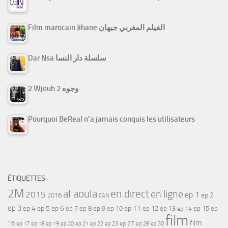
Film marocain Jihane الفيلم المغربي جيهان
Dar Nsa سلسلة دار النسا
2 Wjouh 2 وجوه
Pourquoi BeReal n’a jamais conquis les utilisateurs
ÉTIQUETTES
2M
al aoula
en direct
en ligne
2015
ep 1
ep 2
2016
CAN
ep 3
ep 4
ep 5
ep 6
ep 7
ep 11
ep 8
ep 9
ep 10
ep 12
ep 13
ep 15
ep
ep 14
film
film
16
ep 17
ep 21
ep 27
ep 18
ep 19
ep 20
ep 22
ep 23
ep 28
ep 30