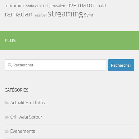
maroc
live
gratuit
marocain
Jerusalem
match
Ghouta
streaming
ramadan
Syria
regarder
PLUS
Rechercher :
CATÉGORIES
Actualités et Infos
Chhiwate Sorour
Evenements