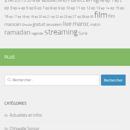
2015
ep 1
ep 2
2016
CAN
ep 3
ep 4
ep 5
ep 6
ep 7
ep 11
ep 8
ep 9
ep 10
ep 12
ep 13
ep 15
ep
ep 14
film
film
16
ep 17
ep 21
ep 27
ep 18
ep 19
ep 20
ep 22
ep 23
ep 28
ep 30
maroc
live
gratuit
marocain
Jerusalem
match
Ghouta
streaming
ramadan
Syria
regarder
PLUS
Rechercher :
CATÉGORIES
Actualités et Infos
Chhiwate Sorour