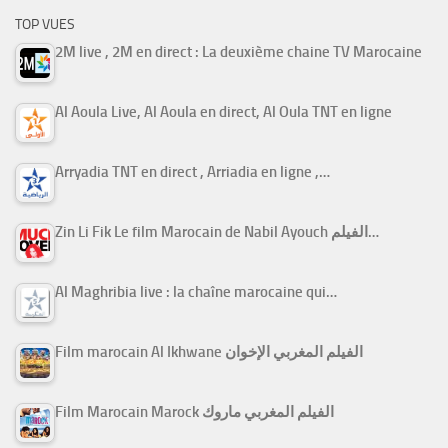
TOP VUES
2M live , 2M en direct : La deuxième chaine TV Marocaine
Al Aoula Live, Al Aoula en direct, Al Oula TNT en ligne
Arryadia TNT en direct , Arriadia en ligne ,…
Zin Li Fik Le film Marocain de Nabil Ayouch الفيلم…
Al Maghribia live : la chaîne marocaine qui…
Film marocain Al Ikhwane الفيلم المغربي الإخوان
Film Marocain Marock الفيلم المغربي ماروك