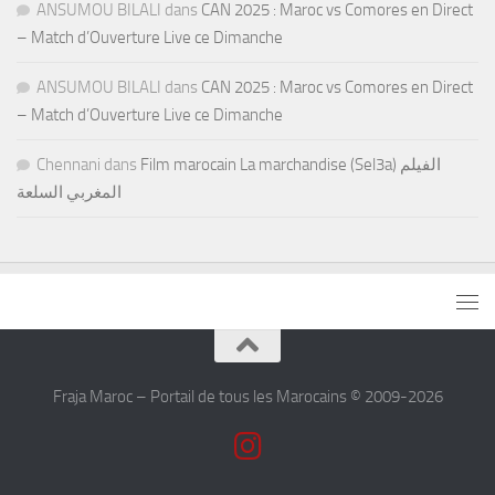
ANSUMOU BILALI
dans
CAN 2025 : Maroc vs Comores en Direct
– Match d’Ouverture Live ce Dimanche
ANSUMOU BILALI
dans
CAN 2025 : Maroc vs Comores en Direct
– Match d’Ouverture Live ce Dimanche
Chennani
dans
Film marocain La marchandise (Sel3a) الفيلم
المغربي السلعة
Fraja Maroc – Portail de tous les Marocains © 2009-2026