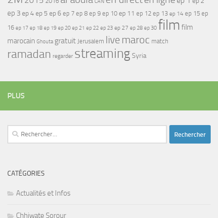
2015
ep 1
ep 2
2016
CAN
ep 3
ep 4
ep 5
ep 6
ep 7
ep 11
ep 8
ep 9
ep 10
ep 12
ep 13
ep 15
ep
ep 14
film
film
16
ep 17
ep 21
ep 27
ep 18
ep 19
ep 20
ep 22
ep 23
ep 28
ep 30
maroc
live
gratuit
marocain
Jerusalem
match
Ghouta
streaming
ramadan
Syria
regarder
PLUS
Rechercher :
CATÉGORIES
Actualités et Infos
Chhiwate Sorour