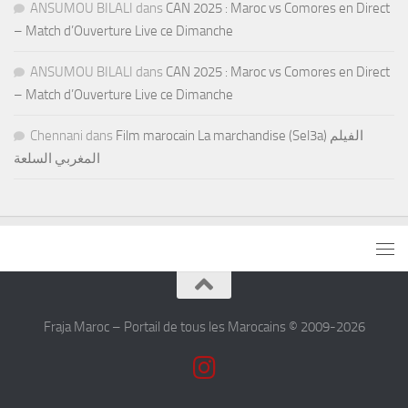
ANSUMOU BILALI
dans
CAN 2025 : Maroc vs Comores en Direct
– Match d’Ouverture Live ce Dimanche
ANSUMOU BILALI
dans
CAN 2025 : Maroc vs Comores en Direct
– Match d’Ouverture Live ce Dimanche
Chennani
dans
Film marocain La marchandise (Sel3a) الفيلم
المغربي السلعة
Fraja Maroc – Portail de tous les Marocains © 2009-2026