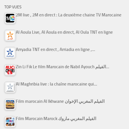
TOP VUES
2M live , 2M en direct : La deuxième chaine TV Marocaine
Al Aoula Live, Al Aoula en direct, Al Oula TNT en ligne
Arryadia TNT en direct , Arriadia en ligne ,…
Zin Li Fik Le film Marocain de Nabil Ayouch الفيلم…
Al Maghribia live : la chaîne marocaine qui…
Film marocain Al Ikhwane الفيلم المغربي الإخوان
Film Marocain Marock الفيلم المغربي ماروك