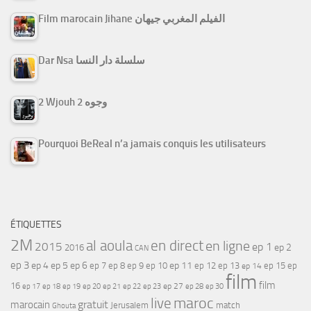
Film marocain Jihane الفيلم المغربي جيهان
Dar Nsa سلسلة دار النسا
2 Wjouh 2 وجوه
Pourquoi BeReal n’a jamais conquis les utilisateurs
ÉTIQUETTES
2M
al aoula
en direct
en ligne
2015
ep 1
ep 2
2016
CAN
ep 3
ep 4
ep 5
ep 6
ep 7
ep 11
ep 8
ep 9
ep 10
ep 12
ep 13
ep 15
ep
ep 14
film
film
16
ep 17
ep 21
ep 27
ep 18
ep 19
ep 20
ep 22
ep 23
ep 28
ep 30
maroc
live
gratuit
marocain
Jerusalem
match
Ghouta