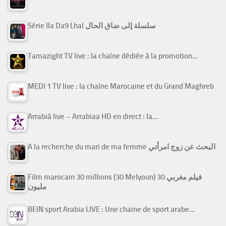
Série Ila Da9 Lhal سلسلة إلى ضاق الحال
Tamazight TV live : la chaîne dédiée à la promotion…
MEDI 1 TV live : la chaîne Marocaine et du Grand Maghreb
Arrabiâ live – Arrabiaa HD en direct : la…
A la recherche du mari de ma femme البحث عن زوج امرأتي
Film marocain 30 millions (30 Melyoun) فيلم مغربي 30
مليون
BEIN sport Arabia LIVE : Une chaine de sport arabe…