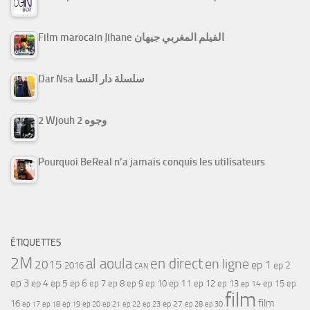
Film marocain Jihane الفيلم المغربي جيهان
Dar Nsa سلسلة دار النسا
2 Wjouh 2 وجوه
Pourquoi BeReal n’a jamais conquis les utilisateurs
ÉTIQUETTES
2M
al aoula
en direct
en ligne
2015
ep 1
ep 2
2016
CAN
ep 3
ep 4
ep 5
ep 6
ep 7
ep 11
ep 8
ep 9
ep 10
ep 12
ep 13
ep 15
ep
ep 14
film
film
16
ep 17
ep 21
ep 27
ep 18
ep 19
ep 20
ep 22
ep 23
ep 28
ep 30