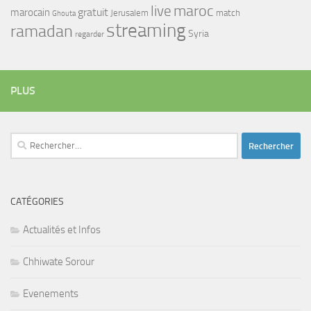
maroc
live
gratuit
marocain
Jerusalem
match
Ghouta
streaming
ramadan
Syria
regarder
PLUS
Rechercher :
CATÉGORIES
Actualités et Infos
Chhiwate Sorour
Evenements