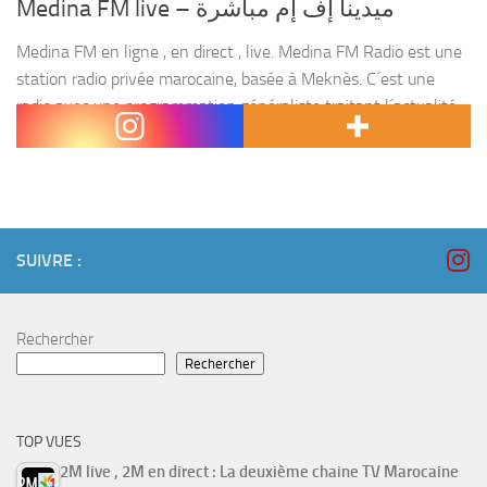
Medina FM live – ميدينا إف إم مباشرة
Medina FM en ligne , en direct , live. Medina FM Radio est une
station radio privée marocaine, basée à Meknès. C´est une
radio avec une programmation généraliste traitant l´actualité
Marocaine et la musique...
SUIVRE :
Rechercher
Rechercher
TOP VUES
2M live , 2M en direct : La deuxième chaine TV Marocaine