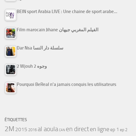
BEIN sport Arabia LIVE : Une chaine de sport arabe…
Film marocain Jihane الفيلم المغربي جيهان
Dar Nsa سلسلة دار النسا
2 Wjouh 2 وجوه
Pourquoi BeReal n’a jamais conquis les utilisateurs
ÉTIQUETTES
2M
al aoula
en direct
en ligne
2015
ep 1
ep 2
2016
CAN