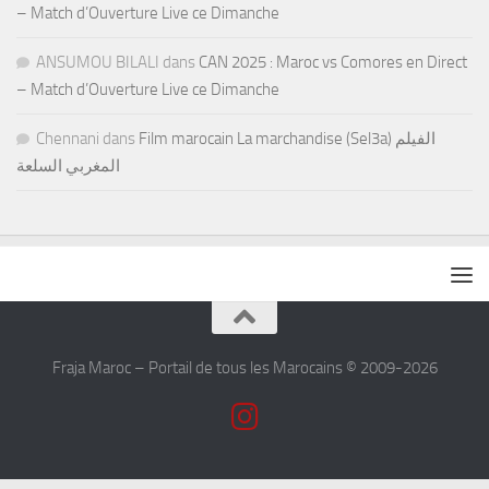
– Match d’Ouverture Live ce Dimanche
ANSUMOU BILALI
dans
CAN 2025 : Maroc vs Comores en Direct
– Match d’Ouverture Live ce Dimanche
Chennani
dans
Film marocain La marchandise (Sel3a) الفيلم
المغربي السلعة
Fraja Maroc – Portail de tous les Marocains © 2009-2026