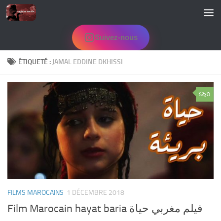
Skip to content
Suivez-nous
ÉTIQUETÉ :
JAMAL EDDINE DKHISSI
0
FILMS MAROCAINS
1 DÉCEMBRE 2018
Film Marocain hayat baria فيلم مغربي حياة