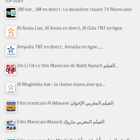
TOP VUES
2M live , 2M en direct : La deuxième chaine TV Marocaine
Al Aoula Live, Al Aoula en direct, Al Oula TNT en ligne
Arryadia TNT en direct , Arriadia en ligne ,…
Zin Li Fik Le film Marocain de Nabil Ayouch الفيلم…
Al Maghribia live : la chaîne marocaine qui…
Film marocain Al Ikhwane الفيلم المغربي الإخوان
Film Marocain Marock الفيلم المغربي ماروك