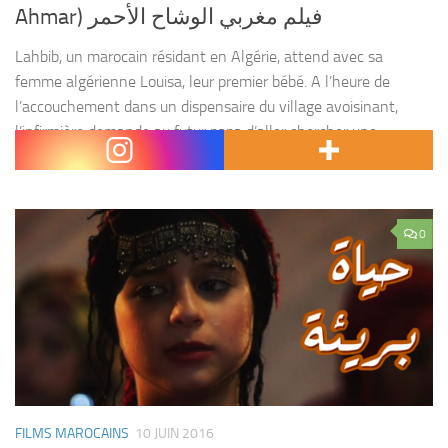
Ahmar) فيلم مغربي الوشاح الأحمر
Lahbib, un marocain résidant en Algérie, attend avec sa
femme algérienne Louisa, leur premier bébé. A l’heure de
l’accouchement dans un dispensaire du village avoisinant,
l’infirmière demande au futur papa d’aller chercher une
layette...
0
FILMS MAROCAINS
10 JUIN 2016