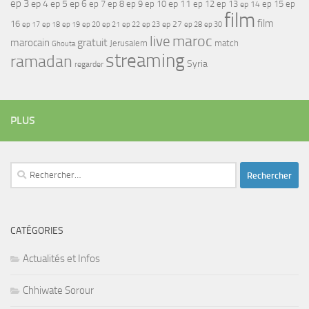
ep 3
ep 4
ep 5
ep 6
ep 7
ep 11
ep 8
ep 9
ep 10
ep 12
ep 13
ep 15
ep
ep 14
film
film
16
ep 17
ep 21
ep 27
ep 18
ep 19
ep 20
ep 22
ep 23
ep 28
ep 30
maroc
live
gratuit
marocain
Jerusalem
match
Ghouta
streaming
ramadan
Syria
regarder
PLUS
Rechercher :
CATÉGORIES
Actualités et Infos
Chhiwate Sorour