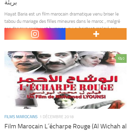
بريئة
Hayat Baria est un film marocain dramatique venu briser le
tabou du mariage des filles mineures dans le maroc , malgré
ses dangers sociaux et humains, qui subsistent malgré son
illégalité selon le chapitre...
0
FILMS MAROCAINS
1 DÉCEMBRE 2018
Film Marocain L´écharpe Rouge (Al Wichah al